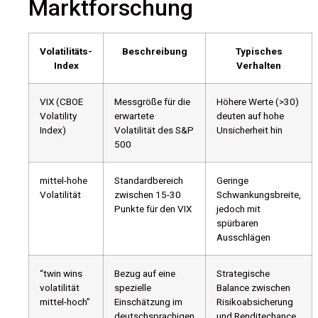
Marktforschung
Volatilitäts-
Beschreibung
Typisches
Index
Verhalten
VIX (CBOE
Messgröße für die
Höhere Werte (>30)
Volatility
erwartete
deuten auf hohe
Index)
Volatilität des S&P
Unsicherheit hin
500
mittel-hohe
Standardbereich
Geringe
Volatilität
zwischen 15-30
Schwankungsbreite,
Punkte für den VIX
jedoch mit
spürbaren
Ausschlägen
“twin wins
Bezug auf eine
Strategische
volatilität
spezielle
Balance zwischen
mittel-hoch”
Einschätzung im
Risikoabsicherung
deutschsprachigen
und Renditechance