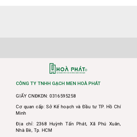
CÔNG TY TNHH GẠCH MEN HOÀ PHÁT
GIẤY CNĐKDN: 0316595258
Cơ quan cấp: Sở Kế hoạch và Đầu tư TP. Hồ Chí
Minh
Địa chỉ: 2368 Huỳnh Tấn Phát, Xã Phú Xuân,
Nhà Bè, Tp. HCM