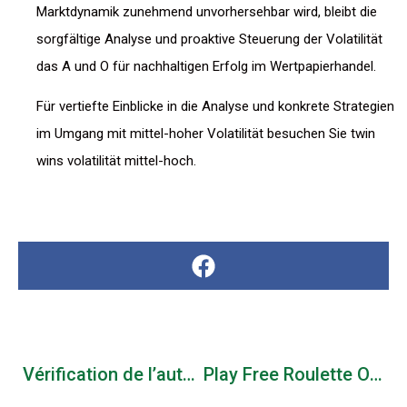
Marktdynamik zunehmend unvorhersehbar wird, bleibt die
sorgfältige Analyse und proaktive Steuerung der Volatilität
das A und O für nachhaltigen Erfolg im Wertpapierhandel.
Für vertiefte Einblicke in die Analyse und konkrete Strategien
im Umgang mit mittel-hoher Volatilität besuchen Sie twin
wins volatilität mittel-hoch.
Vérification de l’authenticité du site officiel Nine Casino
Play Free Roulette Online: An Interesting Way to Test Your Good luck