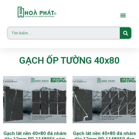
GẠCH ỐP TƯỜNG 40x80
Gạch lát nền 40×80 đá nhám
Gạch lát nền 40×80 đá nhám
dày 12mm BD 1148056 xám
dày 12mm BD 1148050 đen