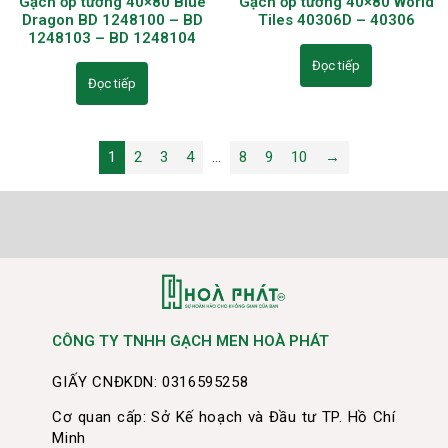
Gạch ốp tường 40×80 Blue
Gạch ốp tường 40×80 World
Dragon BD 1248100 – BD
Tiles 40306D – 40306
1248103 – BD 1248104
Đọc tiếp
Đọc tiếp
1
2
3
4
…
8
9
10
→
CÔNG TY TNHH GẠCH MEN HOÀ PHÁT
GIẤY CNĐKDN: 0316595258
Cơ quan cấp: Sở Kế hoạch và Đầu tư TP. Hồ Chí
Minh