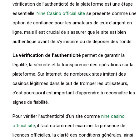
vérification de l’authenticité de la plateforme est une étape
essentielle.
Nine Casino official site
se présente comme une
option de confiance pour les amateurs de jeux d’argent en
ligne, mais il est crucial de s’assurer que le site est bien
authentique avant de s’y inscrire ou de déposer des fonds.
La vérification de l’authenticité
permet de garantir la
légalité, la sécurité et la transparence des opérations sur la
plateforme. Sur Internet, de nombreux sites imitent des
casinos légitimes dans le but de tromper les utilisateurs,
c’est pourquoi il est important d’apprendre à reconnaître les
signes de fiabilité.
Pour vérifier l’authenticité d’un site comme
nine casino
official site
, il faut notamment examiner la présence de
licences officielles, la clarté des conditions générales, ainsi