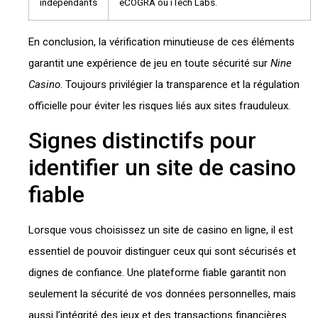
indépendants
eCOGRA ou iTech Labs.
En conclusion, la vérification minutieuse de ces éléments
garantit une expérience de jeu en toute sécurité sur
Nine
Casino
. Toujours privilégier la transparence et la régulation
officielle pour éviter les risques liés aux sites frauduleux.
Signes distinctifs pour
identifier un site de casino
fiable
Lorsque vous choisissez un site de casino en ligne, il est
essentiel de pouvoir distinguer ceux qui sont sécurisés et
dignes de confiance. Une plateforme fiable garantit non
seulement la sécurité de vos données personnelles, mais
aussi l’intégrité des jeux et des transactions financières.