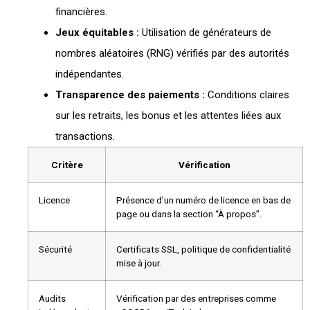
financières.
Jeux équitables :
Utilisation de générateurs de
nombres aléatoires (RNG) vérifiés par des autorités
indépendantes.
Transparence des paiements :
Conditions claires
sur les retraits, les bonus et les attentes liées aux
transactions.
Critère
Vérification
Licence
Présence d’un numéro de licence en bas de
page ou dans la section “À propos”.
Sécurité
Certificats SSL, politique de confidentialité
mise à jour.
Audits
Vérification par des entreprises comme