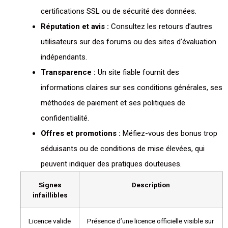
certifications SSL ou de sécurité des données.
Réputation et avis :
Consultez les retours d’autres
utilisateurs sur des forums ou des sites d’évaluation
indépendants.
Transparence :
Un site fiable fournit des
informations claires sur ses conditions générales, ses
méthodes de paiement et ses politiques de
confidentialité.
Offres et promotions :
Méfiez-vous des bonus trop
séduisants ou de conditions de mise élevées, qui
peuvent indiquer des pratiques douteuses.
Signes
Description
infaillibles
Licence valide
Présence d’une licence officielle visible sur