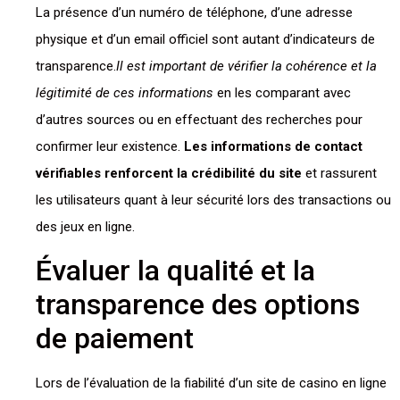
La présence d’un numéro de téléphone, d’une adresse
physique et d’un email officiel sont autant d’indicateurs de
transparence.
Il est important de vérifier la cohérence et la
légitimité de ces informations
en les comparant avec
d’autres sources ou en effectuant des recherches pour
confirmer leur existence.
Les informations de contact
vérifiables renforcent la crédibilité du site
et rassurent
les utilisateurs quant à leur sécurité lors des transactions ou
des jeux en ligne.
Évaluer la qualité et la
transparence des options
de paiement
Lors de l’évaluation de la fiabilité d’un site de casino en ligne