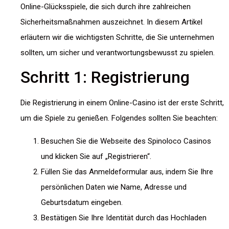
Online-Glücksspiele, die sich durch ihre zahlreichen
Sicherheitsmaßnahmen auszeichnet. In diesem Artikel
erläutern wir die wichtigsten Schritte, die Sie unternehmen
sollten, um sicher und verantwortungsbewusst zu spielen.
Schritt 1: Registrierung
Die Registrierung in einem Online-Casino ist der erste Schritt,
um die Spiele zu genießen. Folgendes sollten Sie beachten:
Besuchen Sie die Webseite des Spinoloco Casinos
und klicken Sie auf „Registrieren“.
Füllen Sie das Anmeldeformular aus, indem Sie Ihre
persönlichen Daten wie Name, Adresse und
Geburtsdatum eingeben.
Bestätigen Sie Ihre Identität durch das Hochladen