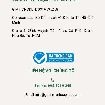
GIẤY CNĐKDN: 0316595258
Cơ quan cấp: Sở Kế hoạch và Đầu tư TP. Hồ Chí
Minh
Địa chỉ: 2368 Huỳnh Tấn Phát, Xã Phú Xuân,
Nhà Bè, Tp. HCM
LIÊN HỆ VỚI CHÚNG TÔI
Hotline: 093 6969 345
Email:
info@gachmenhoaphat.com