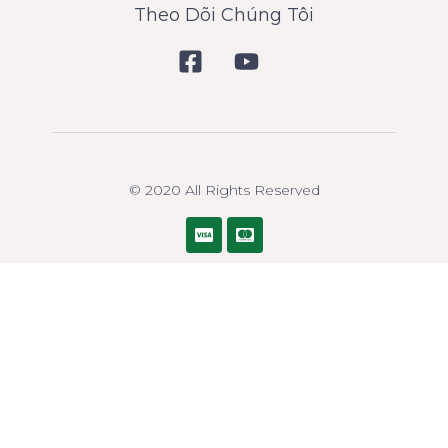
Theo Dõi Chúng Tôi
© 2020 All Rights Reserved