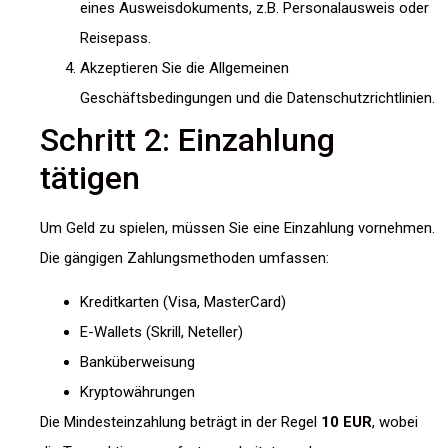
eines Ausweisdokuments, z.B. Personalausweis oder
Reisepass.
Akzeptieren Sie die Allgemeinen
Geschäftsbedingungen und die Datenschutzrichtlinien.
Schritt 2: Einzahlung
tätigen
Um Geld zu spielen, müssen Sie eine Einzahlung vornehmen.
Die gängigen Zahlungsmethoden umfassen:
Kreditkarten (Visa, MasterCard)
E-Wallets (Skrill, Neteller)
Banküberweisung
Kryptowährungen
Die Mindesteinzahlung beträgt in der Regel
10 EUR
, wobei