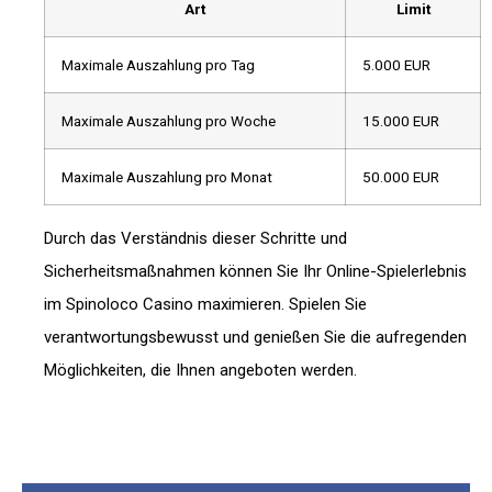
Art
Limit
Maximale Auszahlung pro Tag
5.000 EUR
Maximale Auszahlung pro Woche
15.000 EUR
Maximale Auszahlung pro Monat
50.000 EUR
Durch das Verständnis dieser Schritte und
Sicherheitsmaßnahmen können Sie Ihr Online-Spielerlebnis
im Spinoloco Casino maximieren. Spielen Sie
verantwortungsbewusst und genießen Sie die aufregenden
Möglichkeiten, die Ihnen angeboten werden.