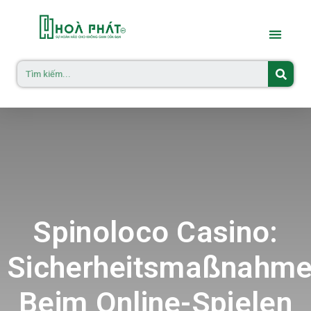
Spinoloco Casino:
Sicherheitsmaßnahm
Beim Online-Spielen