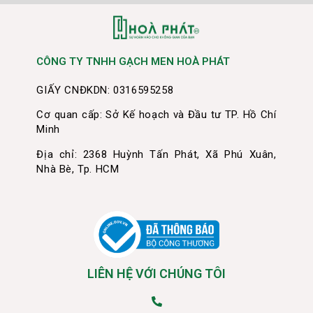
CÔNG TY TNHH GẠCH MEN HOÀ PHÁT
GIẤY CNĐKDN: 0316595258
Cơ quan cấp: Sở Kế hoạch và Đầu tư TP. Hồ Chí
Minh
Địa chỉ: 2368 Huỳnh Tấn Phát, Xã Phú Xuân,
Nhà Bè, Tp. HCM
LIÊN HỆ VỚI CHÚNG TÔI