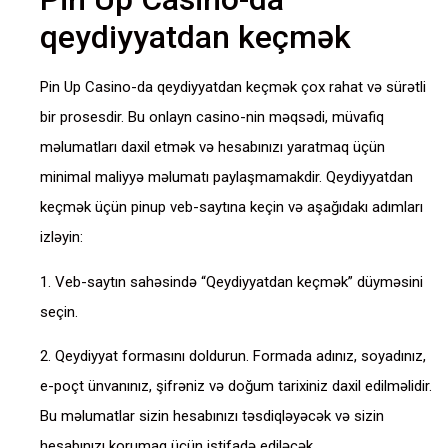
qeydiyyatdan keçmək
Pin Up Casino-da qeydiyyatdan keçmək çox rahat və sürətli
bir prosesdir. Bu onlayn casino-nin məqsədi, müvafiq
məlumatları daxil etmək və hesabınızı yaratmaq üçün
minimal maliyyə məlumatı paylaşmamakdir. Qeydiyyatdan
keçmək üçün pinup veb-saytına keçin və aşağıdakı adımları
izləyin:
1. Veb-saytın sahəsində “Qeydiyyatdan keçmək” düyməsini
seçin.
2. Qeydiyyat formasını doldurun. Formada adınız, soyadınız,
e-poçt ünvanınız, şifrəniz və doğum tarixiniz daxil edilməlidir.
Bu məlumatlar sizin hesabınızı təsdiqləyəcək və sizin
hesabınızı korumaq üçün istifadə ediləcək.