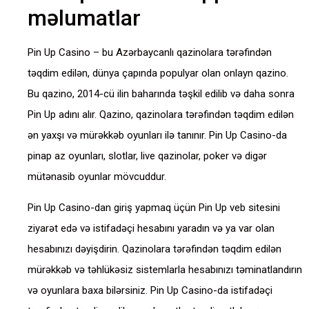
məlumatlar
Pin Up Casino – bu Azərbaycanlı qazinolara tərəfindən
təqdim edilən, dünya çapında populyar olan onlayn qazino.
Bu qazino, 2014-cü ilin baharında təşkil edilib və daha sonra
Pin Up adını alır. Qazino, qazinolara tərəfindən təqdim edilən
ən yaxşı və mürəkkəb oyunları ilə tanınır. Pin Up Casino-da
pinap az oyunları, slotlar, live qazinolar, poker və digər
mütənasib oyunlar mövcuddur.
Pin Up Casino-dan giriş yapmaq üçün Pin Up veb sitesini
ziyarət edə və istifadəçi hesabını yaradın və ya var olan
hesabınızı dəyişdirin. Qazinolara tərəfindən təqdim edilən
mürəkkəb və təhlükəsiz sistemlarla hesabınızı təminatlandırın
və oyunlara baxa bilərsiniz. Pin Up Casino-da istifadəçi