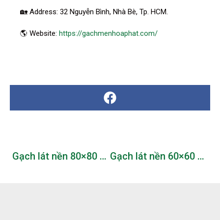
🏡 Address: 32 Nguyễn Bình, Nhà Bè, Tp. HCM.
🌎 Website:
https://gachmenhoaphat.com/
Gạch lát nền 80×80 cao cấp với hiệu ứng điêu khắc vàng (Carving Gold)
Gạch lát nền 60×60 xanh ngọc, xu hướng màu sắc mới cho năm 2021