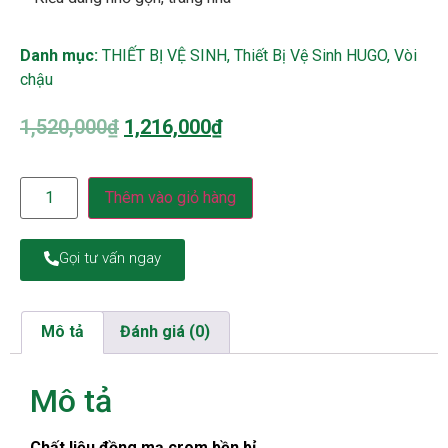
Danh mục:
THIẾT BỊ VỆ SINH
,
Thiết Bị Vệ Sinh HUGO
,
Vòi
chậu
1,520,000
₫
1,216,000
₫
Thêm vào giỏ hàng
Gọi tư vấn ngay
Mô tả
Đánh giá (0)
Mô tả
Chất liệu đồng mạ crom bền bỉ