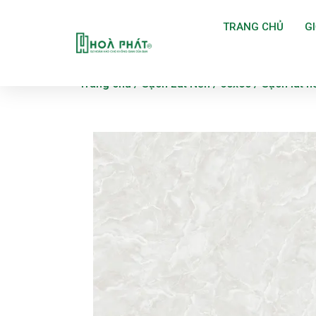
TRANG CHỦ
GI
Trang chủ
/
Gạch Lát Nền
/
60x60
/ Gạch lát 