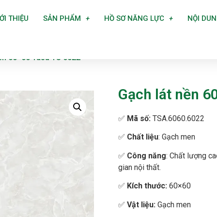
ỚI THIỆU
SẢN PHẨM
HỒ SƠ NĂNG LỰC
NỘI DU
nền 60×60 Tasa TS 6022
Gạch lát nền 6
✅
Mã số:
TSA.6060.6022
✅
Chất liệu
: Gạch men
✅
Công năng
: Chất lượng ca
gian nội thất.
✅
Kích thước:
60×60
✅
Vật liệu:
Gạch men