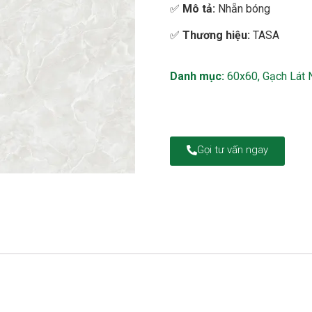
✅
Mô tả:
Nhẵn bóng
✅
Thương hiệu:
TASA
Danh mục:
60x60
,
Gạch Lát 
Gọi tư vấn ngay