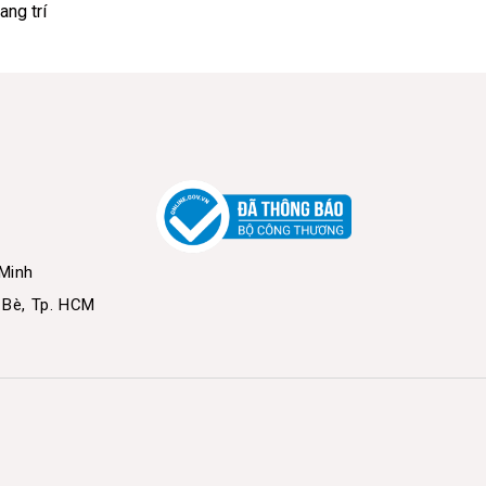
ang trí
 Minh
 Bè, Tp. HCM