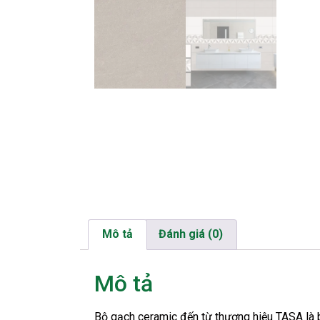
Mô tả
Đánh giá (0)
Mô tả
Bộ gạch ceramic đến từ thương hiệu TASA là 