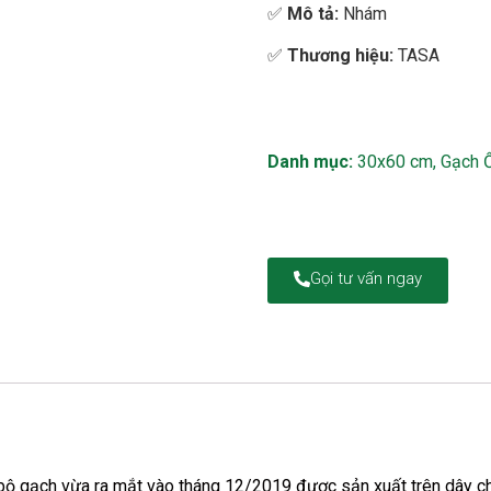
✅
Mô tả:
Nhám
✅
Thương hiệu:
TASA
Danh mục:
30x60 cm
,
Gạch 
Gọi tư vấn ngay
bộ gạch vừa ra mắt vào tháng 12/2019 được sản xuất trên dây ch