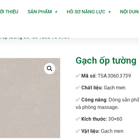
ỚI THIỆU
SẢN PHẨM
HỒ SƠ NĂNG LỰC
NỘI DU
 ốp tường 30×60 Tasa TS 3739
Gạch ốp tường
✅
Mã số:
TSA.3060.3739
✅
Chất liệu:
Gạch men
✅
Công năng
:
Dòng sản phẩ
và phòng massage.
✅
Kích thước:
30×60
✅
Vật liệu:
Gạch men