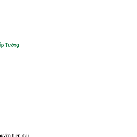
Ốp Tường
uyền hiện đại.