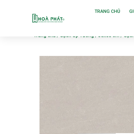
TRANG CHỦ
GI
Trang chủ
/
Gạch Ốp Tường
/
30x60 cm
/ Gạch