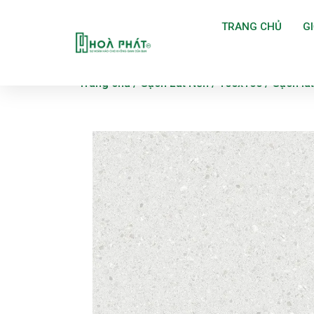
TRANG CHỦ
GI
Trang chủ
/
Gạch Lát Nền
/
100x100
/ Gạch lá