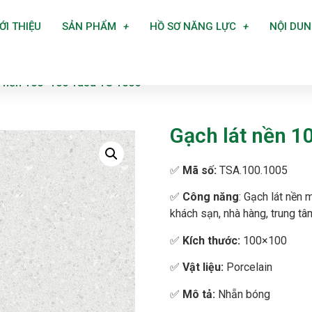
ỚI THIỆU
SẢN PHẨM
HỒ SƠ NĂNG LỰC
NỘI DU
t nền 100×100 Tasa TS 1005
Gạch lát nền 1
✅
Mã số:
TSA.100.1005
✅
Công năng
: Gạch lát nền
khách sạn, nhà hàng, trung t
✅
Kích thước:
100×100
✅
Vật liệu:
Porcelain
✅
Mô tả:
Nhẵn bóng