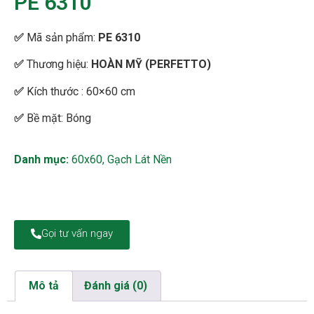
PE 6310
✅
Mã sản phẩm:
PE 6310
✅
Thương hiệu:
HOÀN MỸ (PERFETTO)
✅
Kích thước : 60×60 cm
✅
Bề mặt: Bóng
Danh mục:
60x60
,
Gạch Lát Nền
Gọi tư vấn ngay
Mô tả
Đánh giá (0)