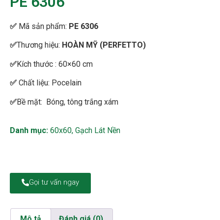
PE 6306
✅
Mã sản phẩm:
PE
6306
✅
Thương hiệu:
HOÀN MỸ (PERFETTO)
✅
Kích thước : 60×60 cm
✅
Chất liệu: Pocelain
✅
Bề mặt: Bóng, tông trắng xám
Danh mục:
60x60
,
Gạch Lát Nền
Gọi tư vấn ngay
Mô tả
Đánh giá (0)