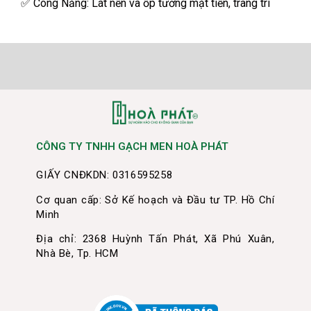
✅
Công Năng: Lát nền và ốp tường mặt tiền, trang trí
CÔNG TY TNHH GẠCH MEN HOÀ PHÁT
GIẤY CNĐKDN: 0316595258
Cơ quan cấp: Sở Kế hoạch và Đầu tư TP. Hồ Chí
Minh
Địa chỉ: 2368 Huỳnh Tấn Phát, Xã Phú Xuân,
Nhà Bè, Tp. HCM