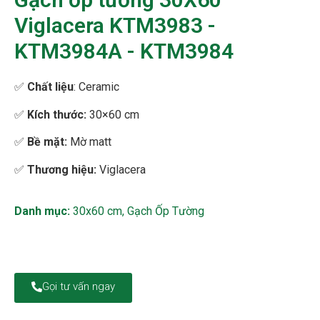
Viglacera KTM3983 -
KTM3984A - KTM3984
✅
Chất liệu
: Ceramic
✅
Kích thước:
30×60 cm
✅
Bề mặt
:
Mờ matt
✅
Thương hiệu:
Viglacera
Danh mục:
30x60 cm
,
Gạch Ốp Tường
Gọi tư vấn ngay