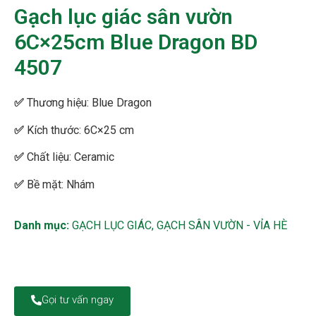
Gạch lục giác sân vườn
6C×25cm Blue Dragon BD
4507
✅
Thương hiệu: Blue Dragon
✅
Kích thước: 6C×25 cm
✅
Chất liệu: Ceramic
✅
Bề mặt: Nhám
Danh mục:
GẠCH LỤC GIÁC
,
GẠCH SÂN VƯỜN - VỈA HÈ
Gọi tư vấn ngay