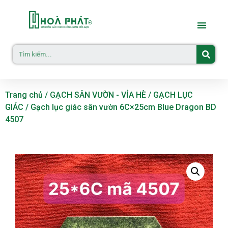
Trang chủ
/
GẠCH SÂN VƯỜN - VỈA HÈ
/
GẠCH LỤC
GIÁC
/ Gạch lục giác sân vườn 6C×25cm Blue Dragon BD
4507