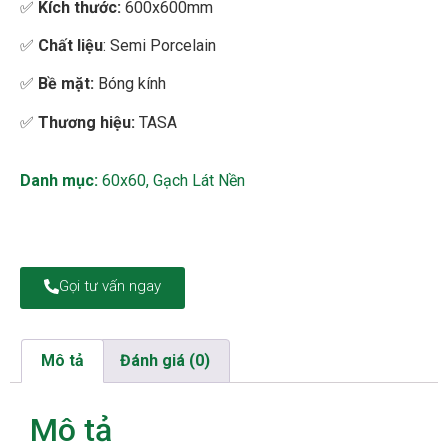
✅
Kích thước:
600x600mm
✅
Chất liệu
: Semi Porcelain
✅
Bề mặt
:
Bóng kính
✅
Thương hiệu:
TASA
Danh mục:
60x60
,
Gạch Lát Nền
Gọi tư vấn ngay
Mô tả
Đánh giá (0)
Mô tả