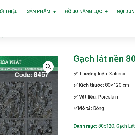
ỚI THIỆU
SẢN PHẨM
HỒ SƠ NĂNG LỰC
NỘI DU
 nền 80×120 Saturno SA 8467
Gạch lát nền 8
✅
Thương hiệu:
Saturno
✅ Kích thước:
80×120 cm
✅
Vật liệu:
Porcelain
✅Mô tả:
Bóng
Danh mục:
80x120
,
Gạch Lát