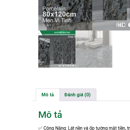
Mô tả
Đánh giá (0)
Mô tả
✅
Công Năng: Lát nền và ốp tường mặt tiền, tr