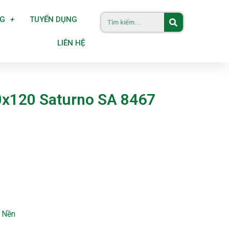
NG
TUYỂN DỤNG
LIÊN HỆ
0x120 Saturno SA 8467
 Nền