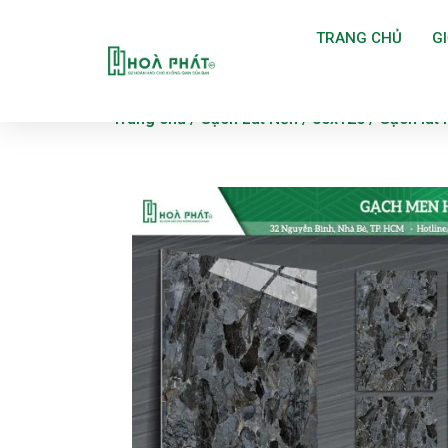
TRANG CHỦ
GI
Trang chủ
/
Gạch Lát Nền
/
80x120
/ Gạch lát