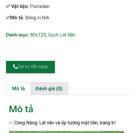
✅
Vật liệu:
Porcelain
✅Mô tả:
Bóng vi tinh
Danh mục:
80x120
,
Gạch Lát Nền
Gọi tư vấn ngay
Mô tả
Đánh giá (0)
Mô tả
✅
Công Năng: Lát nền và ốp tường mặt tiền, trang trí