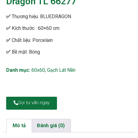
Dragon TL 66277
✅
Thương hiệu:
BLUEDRAGON
✅
Kích thước : 60×60 cm
✅
Chất liệu: Porcelain
✅
Bề mặt: Bóng
Danh mục:
60x60
,
Gạch Lát Nền
Gọi tư vấn ngay
Mô tả
Đánh giá (0)