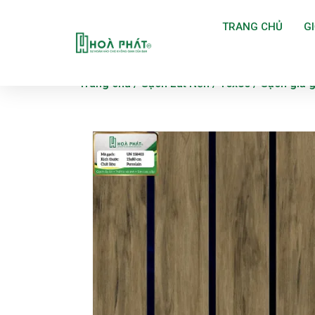
TRANG CHỦ
GI
Trang chủ
/
Gạch Lát Nền
/
15x80
/ Gạch giả 