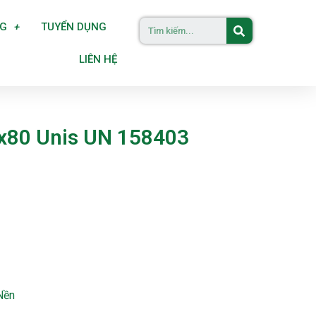
NG
TUYỂN DỤNG
LIÊN HỆ
5x80 Unis UN 158403
Nền