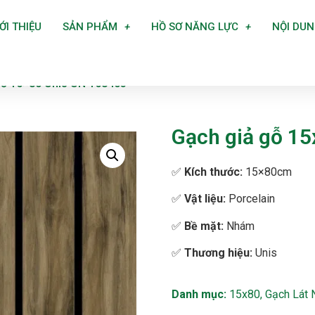
ỚI THIỆU
SẢN PHẨM
HỒ SƠ NĂNG LỰC
NỘI DU
gỗ 15×80 Unis UN 158403
Gạch giả gỗ 1
✅
Kích thước:
15×80cm
✅
Vật liệu:
Porcelain
✅
Bề mặt:
Nhám
✅
Thương hiệu:
Unis
Danh mục:
15x80
,
Gạch Lát 