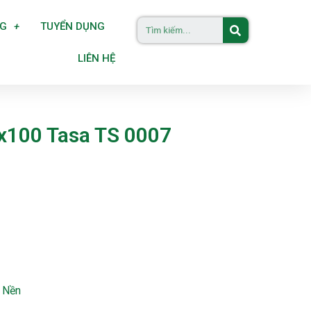
NG
TUYỂN DỤNG
LIÊN HỆ
x100 Tasa TS 0007
 Nền