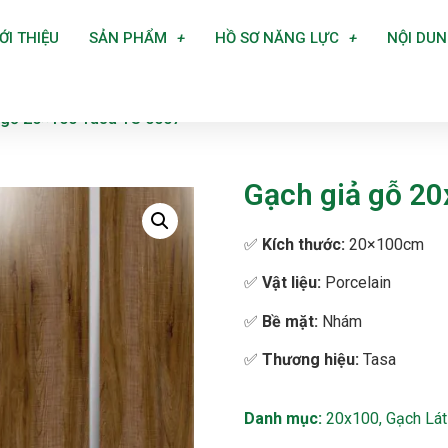
ỚI THIỆU
SẢN PHẨM
HỒ SƠ NĂNG LỰC
NỘI DU
 gỗ 20×100 Tasa TS 0007
Gạch giả gỗ 20
✅
Kích thước:
20×100cm
✅
Vật liệu:
Porcelain
✅
Bề mặt:
Nhám
✅
Thương hiệu:
Tasa
Danh mục:
20x100
,
Gạch Lát