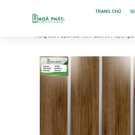
TRANG CHỦ
GI
Trang chủ
/
Gạch Lát Nền
/
20x100
/ Gạch giả