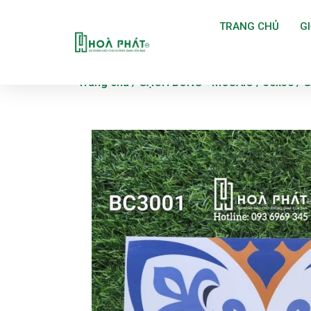
TRANG CHỦ
GI
Trang chủ
/
GẠCH BÔNG - MOSAIC
/
30x30
/ G