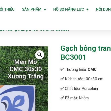
ỚI THIỆU
SẢN PHẨM
HỒ SƠ NĂNG LỰC
NỘI DU
ạch bông trang trí 30×30 CMC BC3001
Gạch bông tran
BC3001
✅
Thương hiệu:
CMC
✅
Kích thước : 30×30 cm
✅
Chất liệu: Porcelain
✅
Bề mặt: Nhám