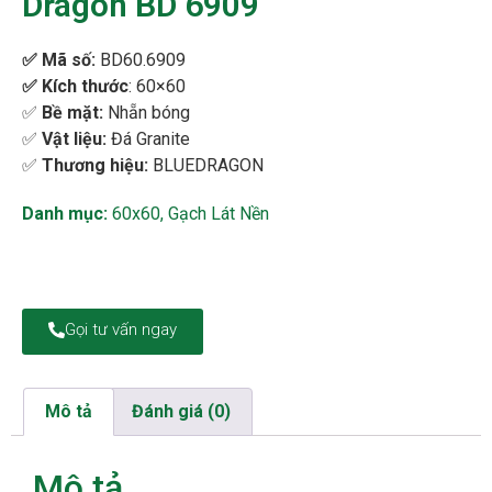
Dragon BD 6909
✅
Mã số:
BD60.6909
✅
Kích thước
:
60×60
✅
Bề mặt:
Nhẵn bóng
✅
Vật liệu:
Đá Granite
✅
Thương hiệu:
BLUEDRAGON
Danh mục:
60x60
,
Gạch Lát Nền
Gọi tư vấn ngay
Mô tả
Đánh giá (0)
Mô tả