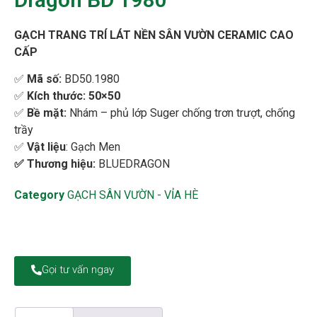
GẠCH TRANG TRÍ LÁT NỀN SÂN VƯỜN CERAMIC CAO
CẤP
✅
Mã số:
BD50.1980
✅
Kích thước: 50×50
✅
Bề mặt:
Nhám – phủ lớp Suger chống trơn trượt, chống
trầy
✅
Vật liệu
:
Gạch Men
✅
Thương hiệu:
BLUEDRAGON
Category
GẠCH SÂN VƯỜN - VỈA HÈ
Gọi tư vấn ngay