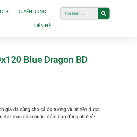
NG
TUYỂN DỤNG
LIÊN HỆ
0x120 Blue Dragon BD
ạch giả đá dùng cho cả ốp tường và lát nền được
ện đại, màu sắc chuẩn, đảm bảo đồng nhất về