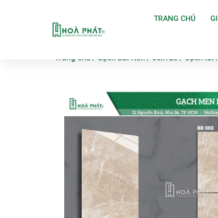
TRANG CHỦ
GI
Trang chủ
/
Gạch Lát Nền
/
60x120
/ Gạch lát