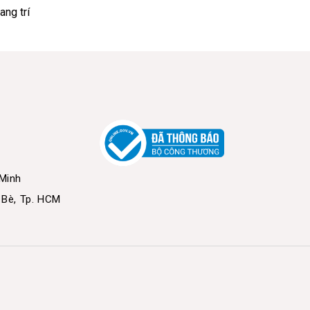
ang trí
 Minh
 Bè, Tp. HCM