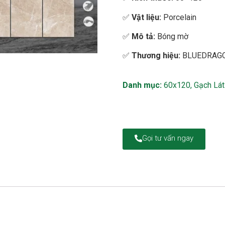
✅
Vật liệu:
Porcelain
✅
Mô tả:
Bóng mờ
✅
Thương hiệu:
BLUEDRAG
Danh mục:
60x120
,
Gạch Lát
Gọi tư vấn ngay