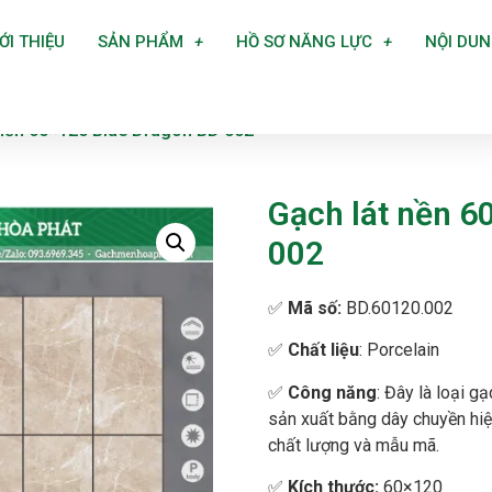
ỚI THIỆU
SẢN PHẨM
HỒ SƠ NĂNG LỰC
NỘI DU
 nền 60×120 Blue Dragon BD 002
Gạch lát nền 6
002
✅
Mã số:
BD.60120.002
✅
Chất liệu
: Porcelain
✅
Công năng
: Đây là loại g
sản xuất bằng dây chuyền hi
chất lượng và mẫu mã.
✅
Kích thước:
60×120