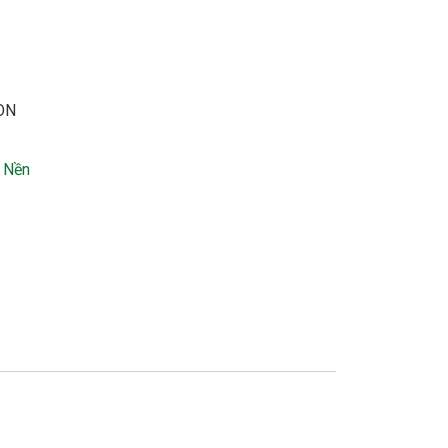
ON
 Nền