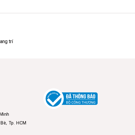
ang trí
 Minh
 Bè, Tp. HCM