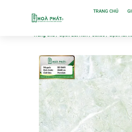
TRANG CHỦ
GI
Trang chủ
/
Gạch Lát Nền
/
80x80
/ Gạch lát 