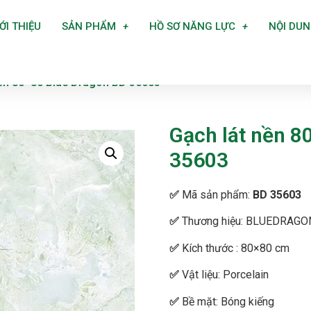
ỚI THIỆU
SẢN PHẨM
HỒ SƠ NĂNG LỰC
NỘI DU
nền 80×80 Blue Dragon BD 35603
Gạch lát nền 8
35603
✅
Mã sản phẩm:
BD 35603
✅
Thương hiệu:
BLUEDRAGO
✅
Kích thước : 80×80 cm
✅
Vật liệu: Porcelain
✅
Bề mặt: Bóng kiếng