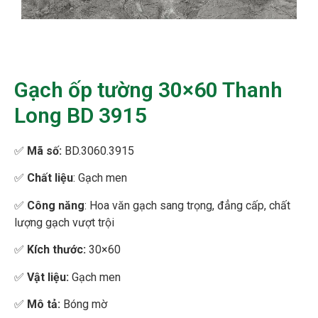
Gạch ốp tường 30×60 Thanh
Long BD 3915
✅
Mã số:
BD.3060.3915
✅
Chất liệu
: Gạch men
✅
Công năng
: Hoa văn gạch sang trọng, đẳng cấp, chất
lượng gạch vượt trội
✅
Kích thước:
30×60
✅
Vật liệu:
Gạch men
✅
Mô tả:
Bóng mờ