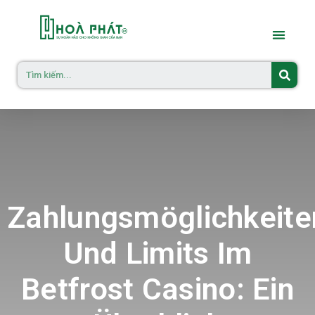
Zahlungsmöglichkeite
Und Limits Im
Betfrost Casino: Ein