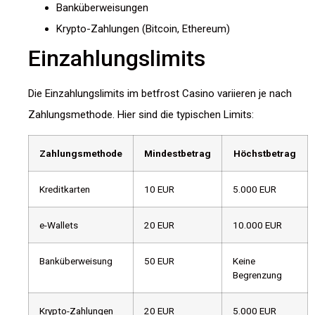
Banküberweisungen
Krypto-Zahlungen (Bitcoin, Ethereum)
Einzahlungslimits
Die Einzahlungslimits im betfrost Casino variieren je nach
Zahlungsmethode. Hier sind die typischen Limits:
Zahlungsmethode
Mindestbetrag
Höchstbetrag
Kreditkarten
10 EUR
5.000 EUR
e-Wallets
20 EUR
10.000 EUR
Banküberweisung
50 EUR
Keine
Begrenzung
Krypto-Zahlungen
20 EUR
5.000 EUR