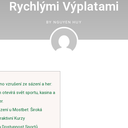
Rychlými Výplatami
BY
NGUYEN HUY
lno vzrušení ze sázení a her:
otevírá svět sportu, kasina a
r.
zení u Mostbet: Široká
raktivní Kurzy
a Dostupnost Sportů