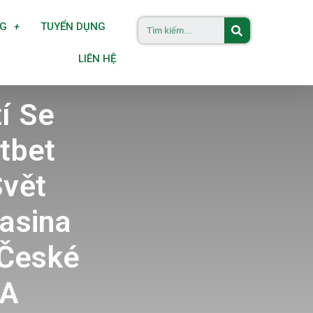
NG
TUYỂN DỤNG
LIÊN HỆ
í Se
tbet
Svět
Kasina
 České
 A