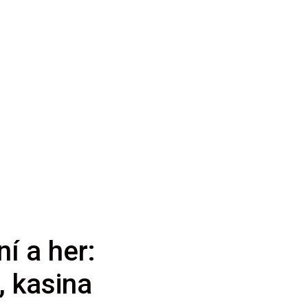
í a her:
, kasina