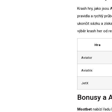
Krash hry, jako jsou 
pravidla a rychlý průb
ukončit sázku a získa
výběr krash her od 
Hra
Aviator
Aviatrix
JetX
Bonusy a A
Mostbet
nabízí řadu 