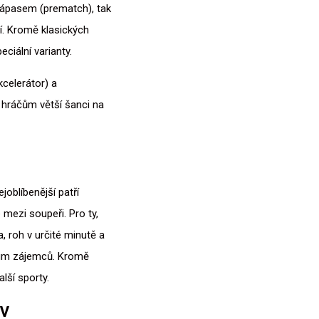
 zápasem (prematch), tak
ní. Kromě klasických
ciální varianty.
celerátor) a
 hráčům větší šanci na
joblíbenější patří
 mezi soupeři. Pro ty,
ta, roh v určité minutě a
trum zájemců. Kromě
lší sporty.
iv