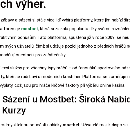
ých výher.
zábavy a sázení si stále více lidí vybírá platformy, které jim nabízí š
latforem je
mostbet
, která si získala popularitu díky svému rozsáhl
aktivním bonusům. Tato platforma, spuštěná již v roce 2009, se neust
 svých uživatelů, čímž si udržuje pozici jednoho z předních hráčů n
usnadňují orientaci i pro začátečníky.
lexní služby pro všechny typy hráčů – od fanoušků sportovního sáze
ty, kteří se rádi baví u moderních krash her. Platforma se zaměřuje 
výplaty, což jsou pro hráče klíčové faktory při výběru online kasina.
 Sázení u Mostbet: Široká Nabí
í Kurzy
neodmyslitelnou součástí nabídky
mostbet
. Uživatelé mají k dispozic