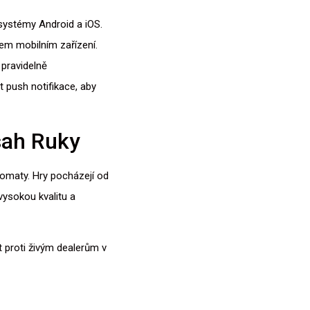
 systémy Android a iOS.
em mobilním zařízení.
 pravidelně
 push notifikace, aby
sah Ruky
tomaty. Hry pocházejí od
vysokou kvalitu a
t proti živým dealerům v
i