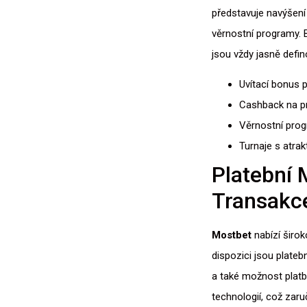
představuje navýšení 
věrnostní programy. 
jsou vždy jasně defin
Uvítací bonus 
Cashback na p
Věrnostní pro
Turnaje s atrak
Platební
Transakce
Mostbet
nabízí širok
dispozici jsou plateb
a také možnost plat
technologií, což zar