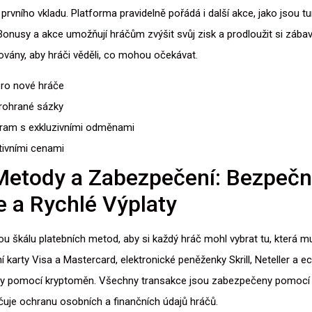
prvního vkladu. Platforma pravidelně pořádá i další akce, jako jsou t
Bonusy a akce umožňují hráčům zvýšit svůj zisk a prodloužit si záb
ovány, aby hráči věděli, co mohou očekávat.
pro nové hráče
rohrané sázky
gram s exkluzivními odměnami
tivními cenami
 Metody a Zabezpečení: Bezpeč
 a Rychlé Výplaty
ou škálu platebních metod, aby si každý hráč mohl vybrat tu, která mu
ní karty Visa a Mastercard, elektronické peněženky Skrill, Neteller a 
by pomocí kryptoměn. Všechny transakce jsou zabezpečeny pomocí 
učuje ochranu osobních a finančních údajů hráčů.