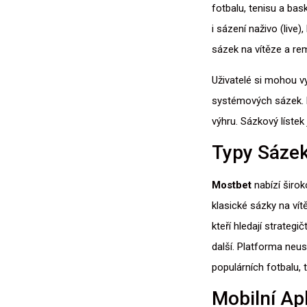
fotbalu, tenisu a bas
i sázení naživo (live
sázek na vítěze a rem
Uživatelé si mohou v
systémových sázek. K
výhru. Sázkový lístek
Typy Sázek
Mostbet
nabízí širok
klasické sázky na vít
kteří hledají strategi
další. Platforma neu
populárních fotbalu, 
Mobilní Ap