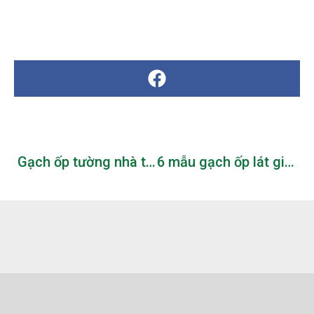
Gạch ốp tường nhà tắm 40×80 cm hiện đại từ thương hiệu TASA
6 mẫu gạch ốp lát giả gỗ 20×100 cm mới nhất hiện nay