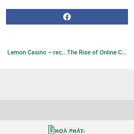
Lemon Casino – recenzja PL 2025
The Rise of Online Casinos: Trends and Insights