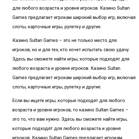
для любого возраста и уровня игроков. Казино Sultan
Games предлагает игрокам широкий выбор игр, включая
слоты, карточные игры, рулетку и другие.
Казино Sultan Games – это не только место для
игроков, но и для тех, кто хочет испытать свою удачу.
Здесь вы сможете найти игры, которые подходят для
любого возраста и уровня игроков. Казино Sultan
Games предлагает игрокам широкий выбор игр, включая
слоты, карточные игры, рулетку и другие.
Если вы ищете игры, которые подходят для любого
возраста и уровня игроков, то казино Sultan Games –
это то, что вам нужно. Здесь вы сможете найти игры,
которые подходят для любого возраста и уровня
игроков. Казино Sultan Games предлагает игрокам