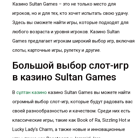
Казино Sultan Games – это не только место для
игроков, но и для тех, кто хочет испытать свою удачу.
Здесь вы сможете найти игры, которые подходят для
любого возраста и уровня игроков. Казино Sultan
Games предлагает игрокам широкий выбор игр, включая
слоты, карточные игры, рулетку и другие.
Большой выбор слот-игр
в казино Sultan Games
В
сұлтан казино
казино Sultan Games вы можете найти
огромный выбор слот-игр, которые будут радовать вас
своей разнообразностью и качеством. Среди них есть
классические игры, такие как Book of Ra, Sizzling Hot и
Lucky Lady’s Charm, а также новые и инновационные