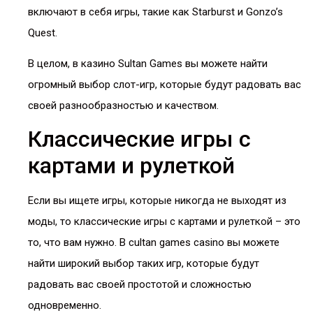
включают в себя игры, такие как Starburst и Gonzo’s
Quest.
В целом, в казино Sultan Games вы можете найти
огромный выбор слот-игр, которые будут радовать вас
своей разнообразностью и качеством.
Классические игры с
картами и рулеткой
Если вы ищете игры, которые никогда не выходят из
моды, то классические игры с картами и рулеткой – это
то, что вам нужно. В сultan games casino вы можете
найти широкий выбор таких игр, которые будут
радовать вас своей простотой и сложностью
одновременно.