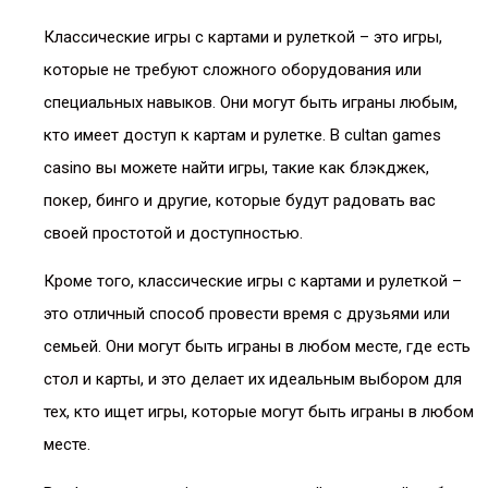
Классические игры с картами и рулеткой – это игры,
которые не требуют сложного оборудования или
специальных навыков. Они могут быть играны любым,
кто имеет доступ к картам и рулетке. В сultan games
casino вы можете найти игры, такие как блэкджек,
покер, бинго и другие, которые будут радовать вас
своей простотой и доступностью.
Кроме того, классические игры с картами и рулеткой –
это отличный способ провести время с друзьями или
семьей. Они могут быть играны в любом месте, где есть
стол и карты, и это делает их идеальным выбором для
тех, кто ищет игры, которые могут быть играны в любом
месте.