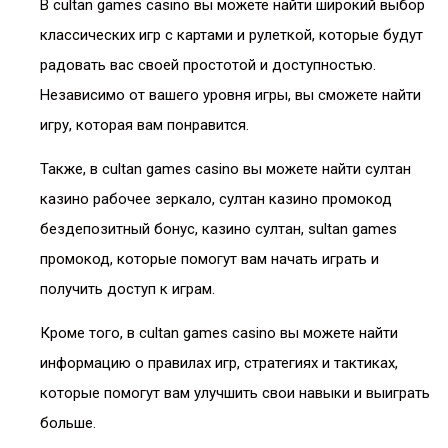
В сultan games casino вы можете найти широкий выбор
классических игр с картами и рулеткой, которые будут
радовать вас своей простотой и доступностью.
Независимо от вашего уровня игры, вы сможете найти
игру, которая вам понравится.
Также, в сultan games casino вы можете найти султан
казино рабочее зеркало, султан казино промокод
бездепозитный бонус, казино султан, sultan games
промокод, которые помогут вам начать играть и
получить доступ к играм.
Кроме того, в сultan games casino вы можете найти
информацию о правилах игр, стратегиях и тактиках,
которые помогут вам улучшить свои навыки и выиграть
больше.