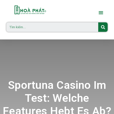
Sportuna Casino Im
Test: Welche
Features Hebt Es Ab?