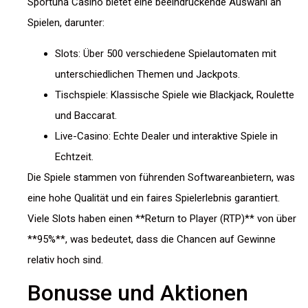
Sportuna Casino bietet eine beeindruckende Auswahl an
Spielen, darunter:
Slots: Über 500 verschiedene Spielautomaten mit
unterschiedlichen Themen und Jackpots.
Tischspiele: Klassische Spiele wie Blackjack, Roulette
und Baccarat.
Live-Casino: Echte Dealer und interaktive Spiele in
Echtzeit.
Die Spiele stammen von führenden Softwareanbietern, was
eine hohe Qualität und ein faires Spielerlebnis garantiert.
Viele Slots haben einen **Return to Player (RTP)** von über
**95%**, was bedeutet, dass die Chancen auf Gewinne
relativ hoch sind.
Bonusse und Aktionen