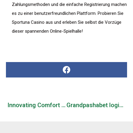
Zahlungsmethoden und die einfache Registrierung machen
es zu einer benutzerfreundlichen Plattform. Probieren Sie
Sportuna Casino aus und erleben Sie selbst die Vorzüge
dieser spannenden Online-Spielhalle!
Innovating Comfort and Customisation: The Impact of theChance x2 featurein Premium Lighting Technologies
Grandpashabet login 2025