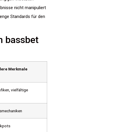
ebnisse nicht manipuliert
renge Standards für den
im bassbet
dere Merkmale
iken, vielfältige
usmechaniken
ckpots