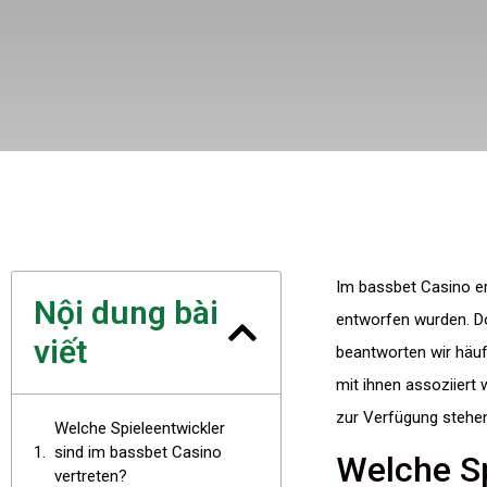
Im bassbet Casino erw
Nội dung bài
entworfen wurden. Doc
viết
beantworten wir häufi
mit ihnen assoziiert
zur Verfügung stehen
Welche Spieleentwickler
sind im bassbet Casino
Welche Sp
vertreten?