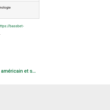
nologie
ttps://bassbet-
.
Le Cowboy : entre mythe américain et science du cuir, une efficacité maîtrisée