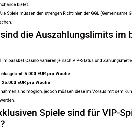
chance bietet.
lle Spiele müssen den strengen Richtlinien der GGL (Gemeinsame G
echen.
sind die Auszahlungslimits im 
s im bassbet Casino variieren je nach VIP-Status und Zahlungsmethod
hlungslimit:
5.000 EUR pro Woche
.
:
25.000 EUR pro Woche
.
nahmen sind möglich, jedoch müssen diese im Voraus mit dem Kun
werden.
klusiven Spiele sind für VIP-Sp
r?