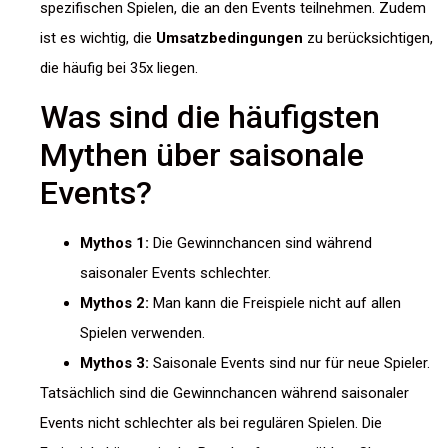
spezifischen Spielen, die an den Events teilnehmen. Zudem
ist es wichtig, die
Umsatzbedingungen
zu berücksichtigen,
die häufig bei 35x liegen.
Was sind die häufigsten
Mythen über saisonale
Events?
Mythos 1:
Die Gewinnchancen sind während
saisonaler Events schlechter.
Mythos 2:
Man kann die Freispiele nicht auf allen
Spielen verwenden.
Mythos 3:
Saisonale Events sind nur für neue Spieler.
Tatsächlich sind die Gewinnchancen während saisonaler
Events nicht schlechter als bei regulären Spielen. Die