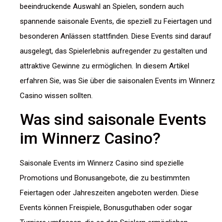
beeindruckende Auswahl an Spielen, sondern auch
spannende saisonale Events, die speziell zu Feiertagen und
besonderen Anlässen stattfinden. Diese Events sind darauf
ausgelegt, das Spielerlebnis aufregender zu gestalten und
attraktive Gewinne zu ermöglichen. In diesem Artikel
erfahren Sie, was Sie über die saisonalen Events im Winnerz
Casino wissen sollten.
Was sind saisonale Events
im Winnerz Casino?
Saisonale Events im Winnerz Casino sind spezielle
Promotions und Bonusangebote, die zu bestimmten
Feiertagen oder Jahreszeiten angeboten werden. Diese
Events können Freispiele, Bonusguthaben oder sogar