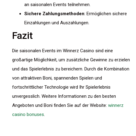
an saisonalen Events teilnehmen.
Sichere Zahlungsmethoden
: Ermöglichen sichere
Einzahlungen und Auszahlungen.
Fazit
Die saisonalen Events im Winnerz Casino sind eine
großartige Möglichkeit, um zusätzliche Gewinne zu erzielen
und das Spielerlebnis zu bereichern. Durch die Kombination
von attraktiven Boni, spannenden Spielen und
fortschrittlicher Technologie wird Ihr Spielerlebnis
unvergesslich. Weitere Informationen zu den besten
Angeboten und Boni finden Sie auf der Website:
winnerz
casino bonuses
.