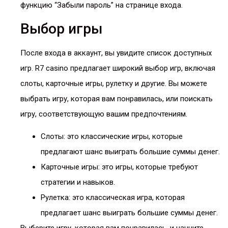
функцию “Забыли пароль” на странице входа.
Выбор игры
После входа в аккаунт, вы увидите список доступных
игр. R7 casino предлагает широкий выбор игр, включая
слоты, карточные игры, рулетку и другие. Вы можете
выбрать игру, которая вам понравилась, или поискать
игру, соответствующую вашим предпочтениям.
Слоты: это классические игры, которые
предлагают шанс выиграть большие суммы денег.
Карточные игры: это игры, которые требуют
стратегии и навыков.
Рулетка: это классическая игра, которая
предлагает шанс выиграть большие суммы денег.