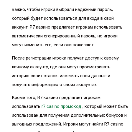
Важно, чтобы игроки выбрали надежный пароль,
который будет использоваться для входа в свой
аккаунт. Р7 казино предлагает игрокам использовать
автоматически сгенерированный пароль, но игроки
могут изменить его, если они пожелают.
После регистрации игроки получат доступ к своему
личному аккаунту, где они могут просматривать
историю своих ставок, изменять свои данные и
получать информацию о своих аккаунтах.
Кроме того, R7 казино предлагает игрокам
использовать
r7 casino промокод
, который может быть
использован для получения дополнительных бонусов и
выгодных предложений. Игроки могут найти R7 casino