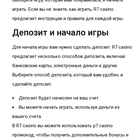
Выберите игру, которая вам понравилась, и начните
играть. Если вы не знаете, как играть, R7 casino
предлагает инструкции и правила для каждой игры.
Депозит и начало игры
Для начала игры вам нужно сделать депозит. R7 casino
предлагает несколько способов депозита, включая
банковские карты, электронные деньги и другие.
Выберите способ депозита, который вам удобен, и
сделайте депозит.
Депозит будет начислен на ваш счет.
Вы можете начать играть, используя деньги из
вашего счета.
В R7 casino вы можете использовать р7 casino
промокод, чтобы получить дополнительные бонусы и