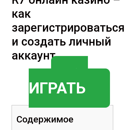
как
зарегистрироваться
и создать личный
аккаунт
▶️
ИГРАТЬ
Содержимое