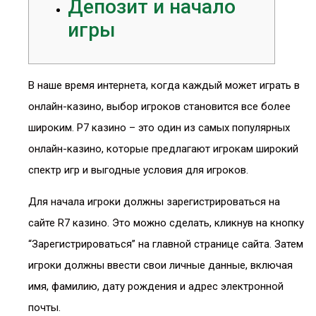
Депозит и начало
игры
В наше время интернета, когда каждый может играть в
онлайн-казино, выбор игроков становится все более
широким. Р7 казино – это один из самых популярных
онлайн-казино, которые предлагают игрокам широкий
спектр игр и выгодные условия для игроков.
Для начала игроки должны зарегистрироваться на
сайте R7 казино. Это можно сделать, кликнув на кнопку
“Зарегистрироваться” на главной странице сайта. Затем
игроки должны ввести свои личные данные, включая
имя, фамилию, дату рождения и адрес электронной
почты.