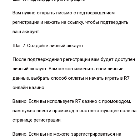
Вам нужно открыть письмо с подтверждением
регистрации и нажать на ссылку, чтобы подтвердить
ваш аккаунт.
Шаг 7: Создайте личный аккаунт
После подтверждения регистрации вам будет доступен
личный аккаунт. Вам можно изменить свои личные
данные, выбрать способ оплаты и начать играть в R7
онлайн казино.
Важно: Если вы используете R7 казино с промокодом,
вам нужно ввести промокод в соответствующее поле на
странице регистрации.
Важно: Если вы не можете зарегистрироваться на