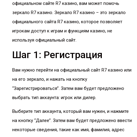
официальном сайте R7 казино, вам может помочь
зеркало R7 казино. Зеркало R7 казино – это зеркало
официального сайта R7 казино, которое позволяет
игрокам доступ к играм и функциям казино, не
используя официальный сайт.
Шаг 1: Регистрация
Вам нужно перейти на официальный сайт R7 казино или
на его зеркало, и нажать на кнопку
“Зарегистрироваться”. Затем вам будет предложено
выбрать тип аккаунта: игрок или дилер.
Выберите тип аккаунта, который вам нужен, и нажмите
на кнопку “Далее”. Затем вам будет предложено ввести
некоторые сведения, такие как имя, фамилия, адрес