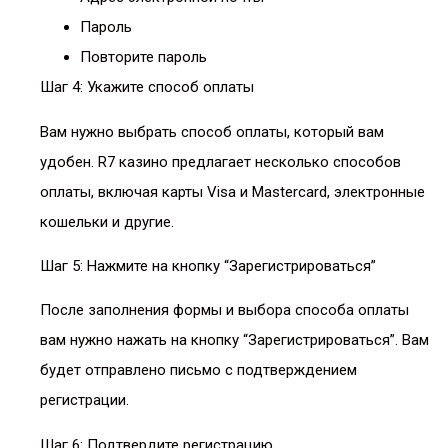
Пароль
Повторите пароль
Шаг 4: Укажите способ оплаты
Вам нужно выбрать способ оплаты, который вам
удобен. R7 казино предлагает несколько способов
оплаты, включая карты Visa и Mastercard, электронные
кошельки и другие.
Шаг 5: Нажмите на кнопку “Зарегистрироваться”
После заполнения формы и выбора способа оплаты
вам нужно нажать на кнопку “Зарегистрироваться”. Вам
будет отправлено письмо с подтверждением
регистрации.
Шаг 6: Подтвердите регистрацию