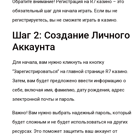
Обратите внимание! Регистрация на R7 казино – это
обязательный шаг для начала играть. Если вы не
регистрируетесь, вы не сможете играть в казино.
Шаг 2: Создание Личного
Аккаунта
Для начала, вам нужно кликнуть на кнопку
“Зарегистрироваться” на главной странице R7 казино.
Затем, вам будет предложено ввести информацию о
себе, включая имя, фамилию, дату рождения, адрес
электронной почты и пароль.
Важно! Вам нужно выбрать надежный пароль, который
будет сложным и не будет использоваться на других
ресурсах. Это поможет защитить ваш аккаунт от