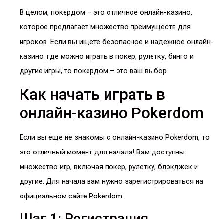
В целом, покердом – это отличное онлайн-казино,
которое предлагает множество преимуществ для
игроков. Если вы ищете безопасное и надежное онлайн-
казино, где можно играть в покер, рулетку, бинго и
другие игры, то покердом – это ваш выбор.
Как начать играть в
онлайн-казино Pokerdom
Если вы еще не знакомы с онлайн-казино Pokerdom, то
это отличный момент для начала! Вам доступны
множество игр, включая покер, рулетку, блэкджек и
другие. Для начала вам нужно зарегистрироваться на
официальном сайте Pokerdom.
Шаг 1: Регистрация