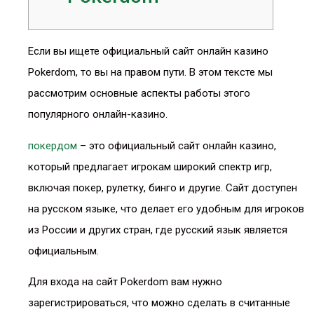
Если вы ищете официальный сайт онлайн казино
Pokerdom, то вы на правом пути. В этом тексте мы
рассмотрим основные аспекты работы этого
популярного онлайн-казино.
покердом
– это официальный сайт онлайн казино,
который предлагает игрокам широкий спектр игр,
включая покер, рулетку, бинго и другие. Сайт доступен
на русском языке, что делает его удобным для игроков
из России и других стран, где русский язык является
официальным.
Для входа на сайт Pokerdom вам нужно
зарегистрироваться, что можно сделать в считанные