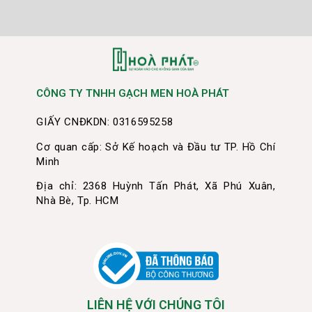
CÔNG TY TNHH GẠCH MEN HOÀ PHÁT
GIẤY CNĐKDN: 0316595258
Cơ quan cấp: Sở Kế hoạch và Đầu tư TP. Hồ Chí
Minh
Địa chỉ: 2368 Huỳnh Tấn Phát, Xã Phú Xuân,
Nhà Bè, Tp. HCM
LIÊN HỆ VỚI CHÚNG TÔI