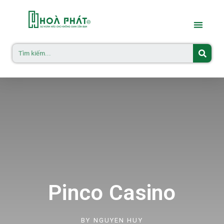
Pinco Casino
BY
NGUYEN HUY