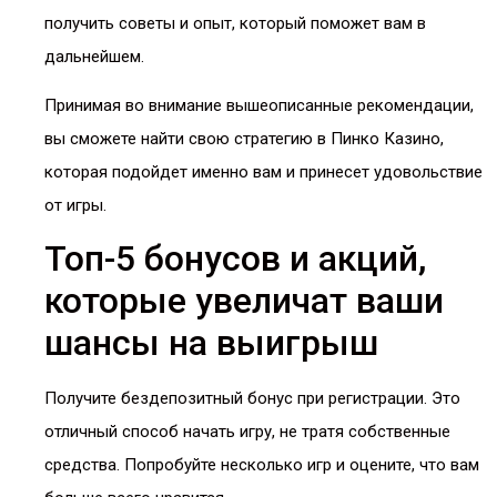
получить советы и опыт, который поможет вам в
дальнейшем.
Принимая во внимание вышеописанные рекомендации,
вы сможете найти свою стратегию в Пинко Казино,
которая подойдет именно вам и принесет удовольствие
от игры.
Топ-5 бонусов и акций,
которые увеличат ваши
шансы на выигрыш
Получите бездепозитный бонус при регистрации. Это
отличный способ начать игру, не тратя собственные
средства. Попробуйте несколько игр и оцените, что вам