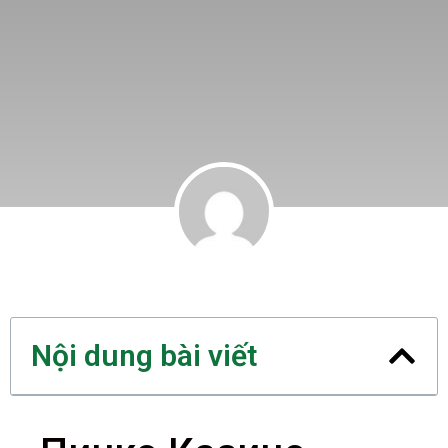
Nội dung bài viết