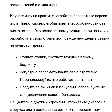
предпочтений и стиля игры.
Изучите игру на практике. Играйте в бесплатные версии
игр в Пинко Казино, чтобы понять их особенности без
риска потерь. Это позволит вам улучшить свои навыки и
разработать свою стратегию, прежде чем делать ставки
на реальные деньги.
Ставьте ставки, соответствующие вашему
бюджету.
Регулярно пересматривайте свою стратегию.
Проанализируйте, что работает, а что нет.
Следите за акциями и бонусами. Используйте их
для увеличения вашего банкролла.
Общайтесь с другими игроками. Открывайте диалог на
форумах или в социальных сетях. Это позволит вам