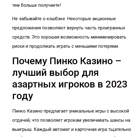
тем больше получаете!
Не забывайте о кэшбэке. Некоторые акционные
предложения позволяют вернуть часть проигранных
средств. Это хорошая возможность минимизировать
риски и продолжать играть с меньшими потерями.
Почему Пинко Казино –
лучший выбор для
азартных игроков в 2023
году
Пинко Казино предлагает уникальные игры с высокой
отдачей, что позволяет игрокам увеличивать шансы на
выигрыш. Каждый автомат и карточная игра тщательно