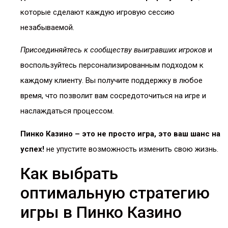
которые сделают каждую игровую сессию
незабываемой.
Присоединяйтесь к сообществу выигравших игроков
и
воспользуйтесь персонализированным подходом к
каждому клиенту. Вы получите поддержку в любое
время, что позволит вам сосредоточиться на игре и
наслаждаться процессом.
Пинко Казино – это не просто игра, это ваш шанс на
успех!
не упустите возможность изменить свою жизнь.
Как выбрать
оптимальную стратегию
игры в Пинко Казино