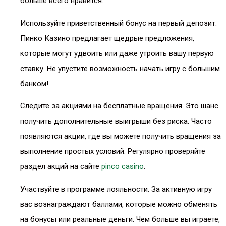
больше всего нравится.
Используйте приветственный бонус на первый депозит.
Пинко Казино предлагает щедрые предложения,
которые могут удвоить или даже утроить вашу первую
ставку. Не упустите возможность начать игру с большим
банком!
Следите за акциями на бесплатные вращения. Это шанс
получить дополнительные выигрыши без риска. Часто
появляются акции, где вы можете получить вращения за
выполнение простых условий. Регулярно проверяйте
раздел акций на сайте
pinco casino
.
Участвуйте в программе лояльности. За активную игру
вас вознаграждают баллами, которые можно обменять
на бонусы или реальные деньги. Чем больше вы играете,