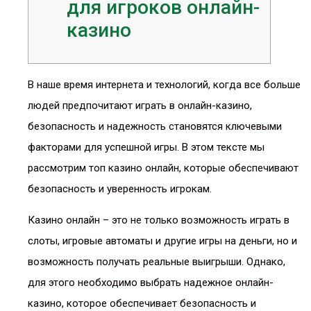
для игроков онлайн-
казино
В наше время интернета и технологий, когда все больше
людей предпочитают играть в онлайн-казино,
безопасность и надежность становятся ключевыми
факторами для успешной игры. В этом тексте мы
рассмотрим топ казино онлайн, которые обеспечивают
безопасность и уверенность игрокам.
Казино онлайн – это не только возможность играть в
слоты, игровые автоматы и другие игры на деньги, но и
возможность получать реальные выигрыши. Однако,
для этого необходимо выбрать надежное онлайн-
казино, которое обеспечивает безопасность и