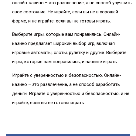
онлайн-казино – это развлечение, а не способ улучшить
свое состояние. Не играйте, если вы не в хорошей
форме, и не играйте, если вы не готовы играть.
Выберите игры, которые вам понравились. Онлайн-
казино предлагает широкий выбор игр, включая
игровые автоматы, слоты, рулетку и другие. Выберите
игры, которые вам понравились, и начните играть.
Играйте с уверенностью и безопасностью. Онлайн-
казино – это развлечение, а не способ заработать
деньги. Играйте с уверенностью и безопасностью, и не
играйте, если вы не готовы играть.