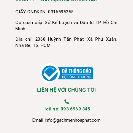
GIẤY CNĐKDN: 0316595258
Cơ quan cấp: Sở Kế hoạch và Đầu tư TP. Hồ Chí
Minh
Địa chỉ: 2368 Huỳnh Tấn Phát, Xã Phú Xuân,
Nhà Bè, Tp. HCM
LIÊN HỆ VỚI CHÚNG TÔI
Hotline: 093 6969 345
Email:
info@gachmenhoaphat.com