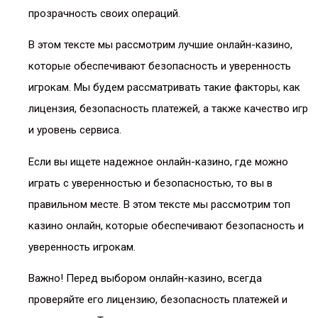
прозрачность своих операций.
В этом тексте мы рассмотрим лучшие онлайн-казино,
которые обеспечивают безопасность и уверенность
игрокам. Мы будем рассматривать такие факторы, как
лицензия, безопасность платежей, а также качество игр
и уровень сервиса.
Если вы ищете надежное онлайн-казино, где можно
играть с уверенностью и безопасностью, то вы в
правильном месте. В этом тексте мы рассмотрим топ
казино онлайн, которые обеспечивают безопасность и
уверенность игрокам.
Важно! Перед выбором онлайн-казино, всегда
проверяйте его лицензию, безопасность платежей и