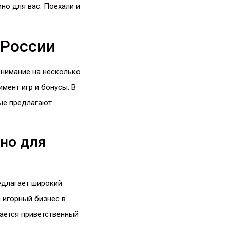
но для вас. Поехали и
 России
внимание на несколько
мент игр и бонусы. В
рые предлагают
ино для
редлагает широкий
а игорный бизнес в
ается приветственный