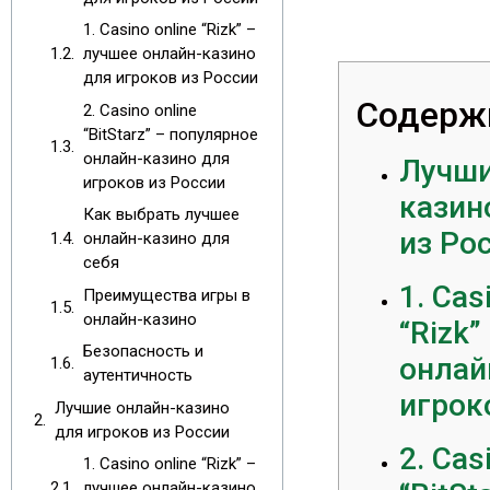
1. Casino online “Rizk” –
лучшее онлайн-казино
для игроков из России
Содерж
2. Casino online
“BitStarz” – популярное
онлайн-казино для
Лучши
игроков из России
казин
Как выбрать лучшее
из Ро
онлайн-казино для
себя
1. Cas
Преимущества игры в
онлайн-казино
“Rizk”
Безопасность и
онлай
аутентичность
игрок
Лучшие онлайн-казино
для игроков из России
2. Cas
1. Casino online “Rizk” –
лучшее онлайн-казино