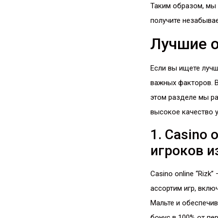
Таким образом, мы 
получите незабыва
Лучшие о
Если вы ищете лучш
важных факторов. В
этом разделе мы ра
высокое качество у
1. Casino 
игроков и
Casino online “Rizk
ассортим игр, вклю
Мальте и обеспечи
бонус в 100% от пе