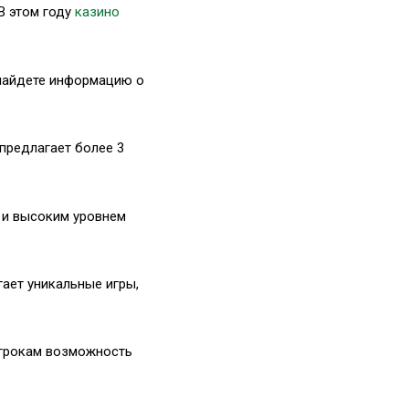
В этом году
казино
 найдете информацию о
 предлагает более 3
р и высоким уровнем
гает уникальные игры,
 игрокам возможность