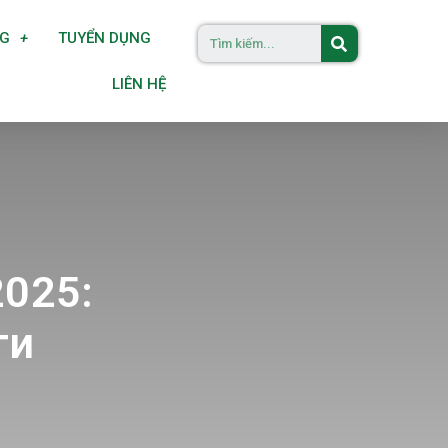
NG
TUYỂN DỤNG
LIÊN HỆ
025:
ги