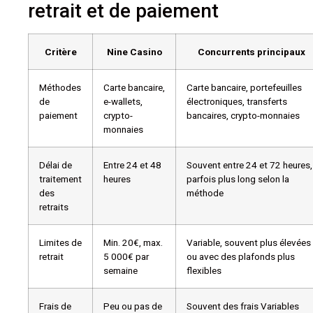
retrait et de paiement
Critère
Nine Casino
Concurrents principaux
Méthodes
Carte bancaire,
Carte bancaire, portefeuilles
de
e-wallets,
électroniques, transferts
paiement
crypto-
bancaires, crypto-monnaies
monnaies
Délai de
Entre 24 et 48
Souvent entre 24 et 72 heures,
traitement
heures
parfois plus long selon la
des
méthode
retraits
Limites de
Min. 20€, max.
Variable, souvent plus élevées
retrait
5 000€ par
ou avec des plafonds plus
semaine
flexibles
Frais de
Peu ou pas de
Souvent des frais Variables