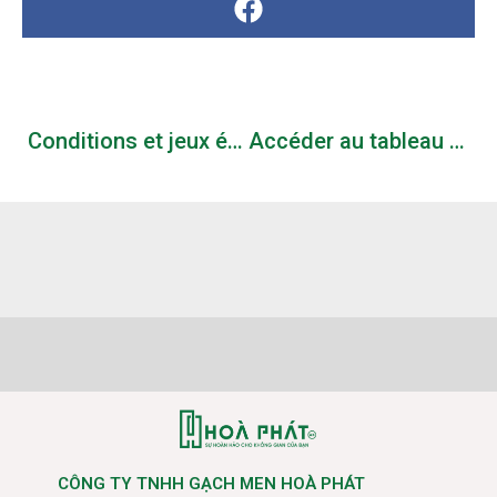
Conditions et jeux éligibles pour neuf casino 250 free spins
Accéder au tableau de bord du joueur facilement
CÔNG TY TNHH GẠCH MEN HOÀ PHÁT