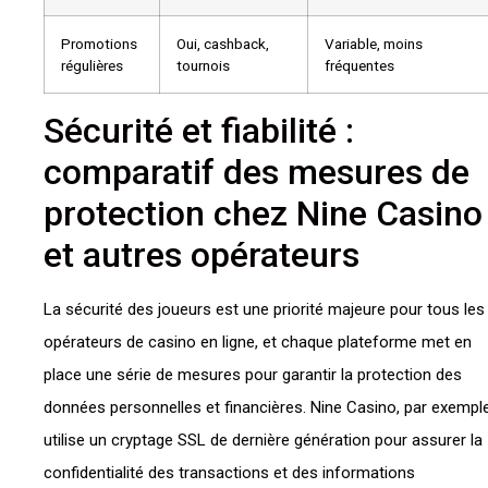
Promotions
Oui, cashback,
Variable, moins
régulières
tournois
fréquentes
Sécurité et fiabilité :
comparatif des mesures de
protection chez Nine Casino
et autres opérateurs
La sécurité des joueurs est une priorité majeure pour tous les
opérateurs de casino en ligne, et chaque plateforme met en
place une série de mesures pour garantir la protection des
données personnelles et financières. Nine Casino, par exemple
utilise un cryptage SSL de dernière génération pour assurer la
confidentialité des transactions et des informations