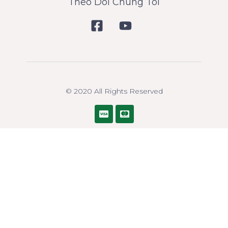
Theo Dõi Chúng Tôi
© 2020 All Rights Reserved