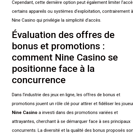
Cependant, cette dernière option peut également limiter l’accè
certains appareils ou systèmes d’exploitation, contrairement 
Nine Casino qui privilégie la simplicité d’accès.
Évaluation des offres de
bonus et promotions :
comment Nine Casino se
positionne face à la
concurrence
Dans l’industrie des jeux en ligne, les offres de bonus et
promotions jouent un rôle clé pour attirer et fidéliser les joueu
Nine Casino
a investi dans des promotions variées et
attrayantes, cherchant à se démarquer face à ses principaux
concurrents. La diversité et la qualité des bonus proposés so