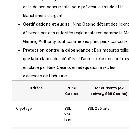
celle de ses concurrents, pour prévenir la fraude et le
blanchiment d’argent.
Certifications et audits :
Nine Casino détient des licen
délivrées par des autorités réglementaires comme la Ma
Gaming Authority, tout comme ses principaux concurren
Protection contre la dépendance :
Des mesures telle
que la limitation des dépôts et l’auto-exclusion sont mi
en place par Nine Casino, en adéquation avec les
exigences de l’industrie.
Critère
Nine
Concurrents (ex.
Casino
betway, 888 Casino)
Cryptage
SSL
SSL 256 bits
256
bits