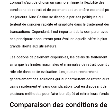
Lorsqu’il s’agit de choisir un casino en ligne, la flexibilité des
conditions de retrait et de paiement est un critère essentiel p
les joueurs. Nine Casino se distingue par ses politiques qui
tentent de concilier rapidité et simplicité dans le traitement de
transactions. Cependant, il est important de la comparer avec
ses principaux concurrents pour évaluer laquelle offre la plus
grande liberté aux utilisateurs.
Les options de paiement disponibles, les délais de traitement
ainsi que les limites maximales et minimales de retrait jouent 
rôle-clé dans cette évaluation. Les joueurs recherchent
généralement des solutions qui leur permettent de retirer leur
gains rapidement et sans complication, tout en disposant de
plusieurs méthodes pour faire leur dépôt et retirer leurs fonds
Comparaison des conditions de