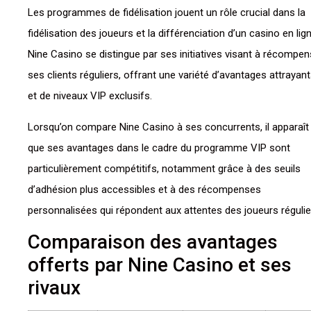
Les programmes de fidélisation jouent un rôle crucial dans la
fidélisation des joueurs et la différenciation d’un casino en lign
Nine Casino se distingue par ses initiatives visant à récompen
ses clients réguliers, offrant une variété d’avantages attrayan
et de niveaux VIP exclusifs.
Lorsqu’on compare Nine Casino à ses concurrents, il apparaît
que ses avantages dans le cadre du programme VIP sont
particulièrement compétitifs, notamment grâce à des seuils
d’adhésion plus accessibles et à des récompenses
personnalisées qui répondent aux attentes des joueurs régulie
Comparaison des avantages
offerts par Nine Casino et ses
rivaux