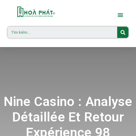
Nine Casino : Analyse
Détaillée Et Retour
Expérience 98