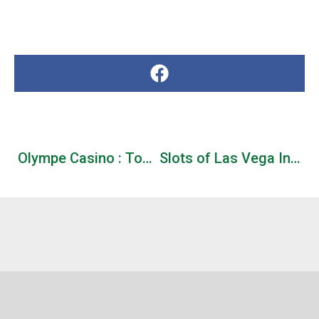
Olympe Casino : Tour Horizon Gaming Article 27
Slots of Las Vega Instant Play: A Comprehensive Overview