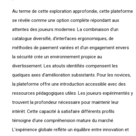
Au terme de cette exploration approfondie, cette plateforme
se révèle comme une option complète répondant aux
attentes des joueurs modernes. La combinaison d’un
catalogue diversifié, d’interfaces ergonomiques, de
méthodes de paiement variées et d’un engagement envers
la sécurité crée un environnement propice au
divertissement. Les atouts identifiés compensent les
quelques axes d’amélioration subsistants. Pour les novices,
la plateforme offre une introduction accessible avec des
ressources pédagogiques utiles. Les joueurs expérimentés y
trouvent la profondeur nécessaire pour maintenir leur
intérêt. Cette capacité à satisfaire différents profils
témoigne d’une compréhension mature du marché.
L’expérience globale reflète un équilibre entre innovation et