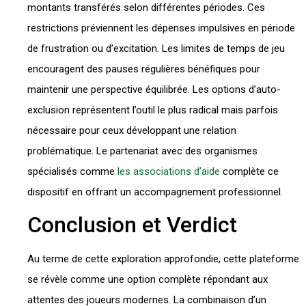
montants transférés selon différentes périodes. Ces
restrictions préviennent les dépenses impulsives en période
de frustration ou d’excitation. Les limites de temps de jeu
encouragent des pauses régulières bénéfiques pour
maintenir une perspective équilibrée. Les options d’auto-
exclusion représentent l’outil le plus radical mais parfois
nécessaire pour ceux développant une relation
problématique. Le partenariat avec des organismes
spécialisés comme
les associations d’aide
complète ce
dispositif en offrant un accompagnement professionnel.
Conclusion et Verdict
Au terme de cette exploration approfondie, cette plateforme
se révèle comme une option complète répondant aux
attentes des joueurs modernes. La combinaison d’un