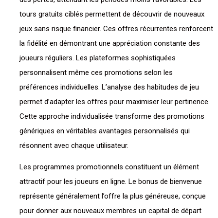
tours gratuits ciblés permettent de découvrir de nouveaux
jeux sans risque financier. Ces offres récurrentes renforcent
la fidélité en démontrant une appréciation constante des
joueurs réguliers. Les plateformes sophistiquées
personnalisent même ces promotions selon les
préférences individuelles. L’analyse des habitudes de jeu
permet d’adapter les offres pour maximiser leur pertinence.
Cette approche individualisée transforme des promotions
génériques en véritables avantages personnalisés qui
résonnent avec chaque utilisateur.
Les programmes promotionnels constituent un élément
attractif pour les joueurs en ligne. Le bonus de bienvenue
représente généralement l’offre la plus généreuse, conçue
pour donner aux nouveaux membres un capital de départ