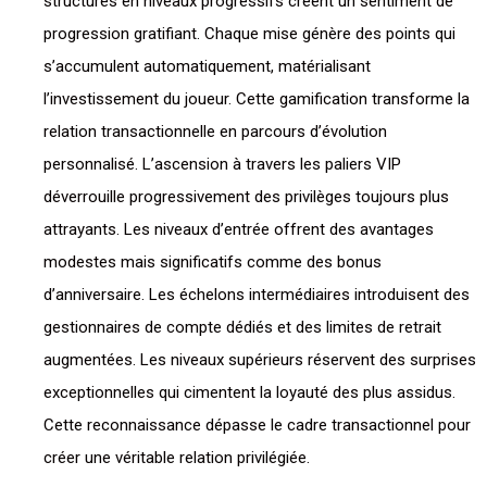
structurés en niveaux progressifs créent un sentiment de
progression gratifiant. Chaque mise génère des points qui
s’accumulent automatiquement, matérialisant
l’investissement du joueur. Cette gamification transforme la
relation transactionnelle en parcours d’évolution
personnalisé. L’ascension à travers les paliers VIP
déverrouille progressivement des privilèges toujours plus
attrayants. Les niveaux d’entrée offrent des avantages
modestes mais significatifs comme des bonus
d’anniversaire. Les échelons intermédiaires introduisent des
gestionnaires de compte dédiés et des limites de retrait
augmentées. Les niveaux supérieurs réservent des surprises
exceptionnelles qui cimentent la loyauté des plus assidus.
Cette reconnaissance dépasse le cadre transactionnel pour
créer une véritable relation privilégiée.