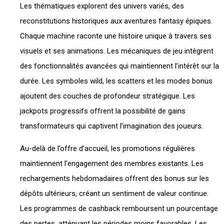
Les thématiques explorent des univers variés, des
reconstitutions historiques aux aventures fantasy épiques.
Chaque machine raconte une histoire unique à travers ses
visuels et ses animations. Les mécaniques de jeu intègrent
des fonctionnalités avancées qui maintiennent l’intérêt sur la
durée. Les symboles wild, les scatters et les modes bonus
ajoutent des couches de profondeur stratégique. Les
jackpots progressifs offrent la possibilité de gains
transformateurs qui captivent l’imagination des joueurs.
Au-delà de l’offre d’accueil, les promotions régulières
maintiennent l’engagement des membres existants. Les
rechargements hebdomadaires offrent des bonus sur les
dépôts ultérieurs, créant un sentiment de valeur continue.
Les programmes de cashback remboursent un pourcentage
des pertes, atténuant les périodes moins favorables. Les