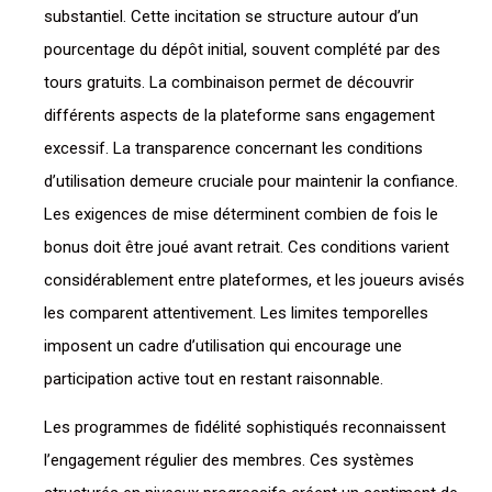
substantiel. Cette incitation se structure autour d’un
pourcentage du dépôt initial, souvent complété par des
tours gratuits. La combinaison permet de découvrir
différents aspects de la plateforme sans engagement
excessif. La transparence concernant les conditions
d’utilisation demeure cruciale pour maintenir la confiance.
Les exigences de mise déterminent combien de fois le
bonus doit être joué avant retrait. Ces conditions varient
considérablement entre plateformes, et les joueurs avisés
les comparent attentivement. Les limites temporelles
imposent un cadre d’utilisation qui encourage une
participation active tout en restant raisonnable.
Les programmes de fidélité sophistiqués reconnaissent
l’engagement régulier des membres. Ces systèmes