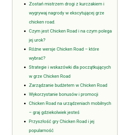
Zostań mistrzem drogi z kurczakiem i
wygrywaj nagrody w ekscytującej grze
chicken road.
Czym jest Chicken Road i na czym polega
jej urok?
Różne wersje Chicken Road – które
wybrać?
Strategie i wskazówki dla początkujących
w grze Chicken Road
Zarządzanie budżetem w Chicken Road
Wykorzystanie bonusów i promocji
Chicken Road na urządzeniach mobilnych
– graj gdziekolwiek jesteś
Przyszłość gry Chicken Road i jej
popularność