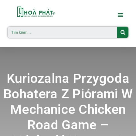
Kuriozalna Przygoda
Bohatera Z Piórami W
Mechanice Chicken
Road Game –