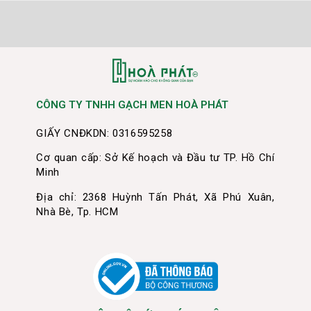
CÔNG TY TNHH GẠCH MEN HOÀ PHÁT
GIẤY CNĐKDN: 0316595258
Cơ quan cấp: Sở Kế hoạch và Đầu tư TP. Hồ Chí
Minh
Địa chỉ: 2368 Huỳnh Tấn Phát, Xã Phú Xuân,
Nhà Bè, Tp. HCM