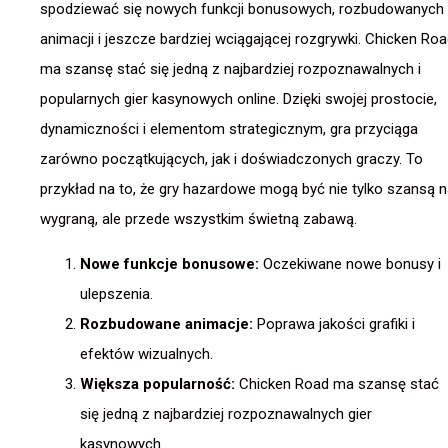
spodziewać się nowych funkcji bonusowych, rozbudowanych
animacji i jeszcze bardziej wciągającej rozgrywki. Chicken Ro
ma szansę stać się jedną z najbardziej rozpoznawalnych i
popularnych gier kasynowych online. Dzięki swojej prostocie,
dynamiczności i elementom strategicznym, gra przyciąga
zarówno początkujących, jak i doświadczonych graczy. To
przykład na to, że gry hazardowe mogą być nie tylko szansą 
wygraną, ale przede wszystkim świetną zabawą.
Nowe funkcje bonusowe:
Oczekiwane nowe bonusy i
ulepszenia.
Rozbudowane animacje:
Poprawa jakości grafiki i
efektów wizualnych.
Większa popularność:
Chicken Road ma szansę stać
się jedną z najbardziej rozpoznawalnych gier
kasynowych.