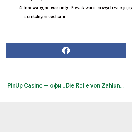
Innowacyjne warianty:
Powstawanie nowych wersji gr
z unikalnymi cechami.
PinUp Casino — официальный сайт 2025
Die Rolle von Zahlungsanbietern im Wazamba Casino