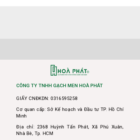
CÔNG TY TNHH GẠCH MEN HOÀ PHÁT
GIẤY CNĐKDN: 0316595258
Cơ quan cấp: Sở Kế hoạch và Đầu tư TP. Hồ Chí
Minh
Địa chỉ: 2368 Huỳnh Tấn Phát, Xã Phú Xuân,
Nhà Bè, Tp. HCM