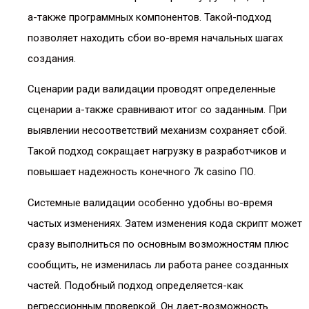
а-также программных компонентов. Такой-подход
позволяет находить сбои во-время начальных шагах
создания.
Сценарии ради валидации проводят определенные
сценарии а-также сравнивают итог со заданным. При
выявлении несоответствий механизм сохраняет сбой.
Такой подход сокращает нагрузку в разработчиков и
повышает надежность конечного 7k casino ПО.
Системные валидации особенно удобны во-время
частых изменениях. Затем изменения кода скрипт может
сразу выполниться по основным возможностям плюс
сообщить, не изменилась ли работа ранее созданных
частей. Подобный подход определяется-как
регрессионным проверкой. Он дает-возможность