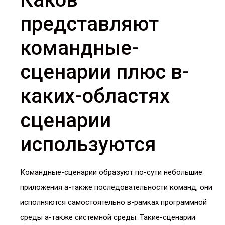
представляют
командные-
сценарии плюс в-
каких-областях
сценарии
используются
Командные-сценарии образуют по-сути небольшие
приложения а-также последовательности команд, они
исполняются самостоятельно в-рамках программной
среды а-также системной среды. Такие-сценарии