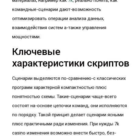
материалах, например как
7к
, реально понять, как
командные-сценарии дают-возможность
оптимизировать операции анализа данных,
взаимодействия систем а-также управления
мощностями.
Ключевые
характеристики скриптов
Сценарии выделяются по-сравнению-с классических
программ характерной компактностью плюс
понятностью схемы. Такие-сценарии чаще-всего
состоят на-основе цепочки команд, они исполняются
по порядку. Такой принцип делает сценарии ясными
плюс практичными ради изменения. При нужды 7k
casino изменения возможно внести быстро, без-