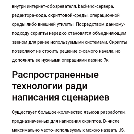
внутри интернет-обозревателя, backend-сервера,
редактора-кода, скриптовой-среды, операционной
среды либо внешней утилиты. Посредством данному-
подходу скрипты нередко становятся объединяющим
звеном для ранее используемыми системами. Скрипты
позволяют не строить решение с-самого начала, но
дополнять ее нужными операциями казино 7к.
Распространенные
технологии ради
написания сценариев
Существует большое-количество языков разработки,
предназначенных для написания скриптов. В-числе
максимально часто-используемых можно назвать JS,