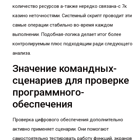
количество ресурсов а-также нередко связана-с 7к
казино неточностями. Системный скрипт проводит эти
самые операции стабильно во-время каждом
выполнении. Подобная-логика делает итог более
контролируемым плюс подходящим ради следующего
анализа.
Значение командных-
сценариев для проверке
программного-
обеспечения
Проверка цифрового обеспечения дополнительно
активно применяет сценарии. Они помогают
самостоятельно тестировать работу функций, экранов