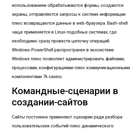
использованием обрабатываются формы, создаются
экраны, отправляются запросы к системе информации
плюс возвращаются данные в web-браузера. Bash-shell
чаще применяется в Linux-подобных системах, где
необходимо сразу провести цепочку операций.
Windows-PowerShell распространен в экосистеме
Windows плюс позволяет администрировать файлами,
процессами, конфигурациями плюс коммуникационными
компонентами 7k casino.
Командные-сценарии в
создании-сайтов
Сайты постоянно применяют сценарии ради разбора
пользовательских событий плюс динамического