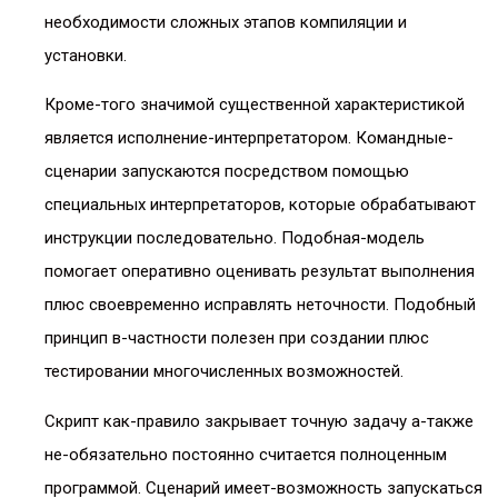
необходимости сложных этапов компиляции и
установки.
Кроме-того значимой существенной характеристикой
является исполнение-интерпретатором. Командные-
сценарии запускаются посредством помощью
специальных интерпретаторов, которые обрабатывают
инструкции последовательно. Подобная-модель
помогает оперативно оценивать результат выполнения
плюс своевременно исправлять неточности. Подобный
принцип в-частности полезен при создании плюс
тестировании многочисленных возможностей.
Скрипт как-правило закрывает точную задачу а-также
не-обязательно постоянно считается полноценным
программой. Сценарий имеет-возможность запускаться