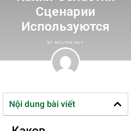
Сценарии
Используются
BY
NGUYEN HUY
Nội dung bài viết
Каков