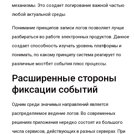
механизмы. Это создает логирование важной частью
любой актуальной среды.
Понимание принципов записи логов позволяет лучше
разбираться во работе электронных продуктов. Данное
создает способность изучать уровень платформы и
понимать, по какому принципу система реагирует по
различные мостбет события плюс процессы.
Расширенные стороны
фиксации событий
Одним среди значимых направлений является
распределяемое ведение логов. Во современных
решениях приложения нередко состоят из большого
числа сервисов, действующих в разных серверах. При