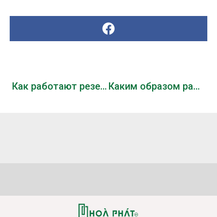
Как работают резервные версии
Каким образом работают системы логирования