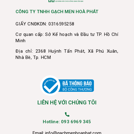
CÔNG TY TNHH GẠCH MEN HOÀ PHÁT
GIẤY CNĐKDN: 0316595258
Cơ quan cấp: Sở Kế hoạch và Đầu tư TP. Hồ Chí
Minh
Địa chỉ: 2368 Huỳnh Tấn Phát, Xã Phú Xuân,
Nhà Bè, Tp. HCM
LIÊN HỆ VỚI CHÚNG TÔI
Hotline: 093 6969 345
Email:
info@gachmenhoaphat.com