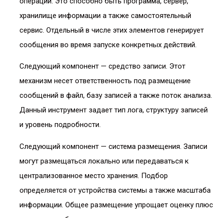
операций. Это способно быть программа, сервер,
хранилище информации а также самостоятельный
сервис. Отдельный в числе этих элементов генерирует
сообщения во время запуске конкретных действий.
Следующий компонент — средство записи. Этот
механизм несет ответственность под размещение
сообщений в файл, базу записей а также поток анализа.
Данный инструмент задает тип лога, структуру записей
и уровень подробности.
Следующий компонент — система размещения. Записи
могут размещаться локально или передаваться к
централизованное место хранения. Подбор
определяется от устройства системы а также масштаба
информации. Общее размещение упрощает оценку плюс