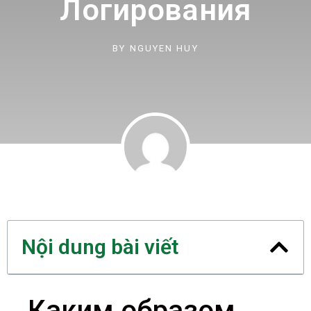
Логирования
BY
NGUYEN HUY
Nội dung bài viết
Каким образом