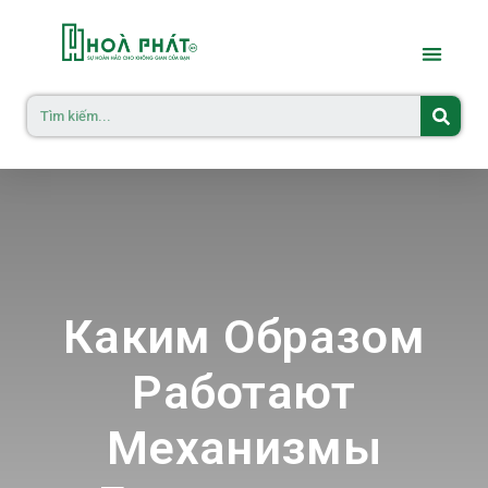
Каким Образом
Работают
Механизмы