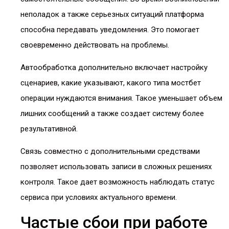
неполадок а также серьезных ситуаций платформа
способна передавать уведомления. Это помогает
своевременно действовать на проблемы.
Автообработка дополнительно включает настройку
сценариев, какие указывают, какого типа мостбет
операции нуждаются внимания. Такое уменьшает объем
лишних сообщений а также создает систему более
результативной.
Связь совместно с дополнительными средствами
позволяет использовать записи в сложных решениях
контроля. Такое дает возможность наблюдать статус
сервиса при условиях актуального времени.
Частые сбои при работе