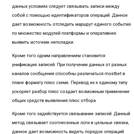
данных условиях следует связывать записи между
собой с помощью идентификаторов операций. Данное
дает возможность отследить маршрут единого события
по множество модулей платформы и оперативнее
выявить источник неполадки.
Кроме того одним направлением становится
унификация записей. При получении данных от разных
каналов сообщения способны различаться mostbet в
плане формату плюс схеме. Перевод их к единому типу
ускоряет разбор плюс создает возможным применение
общих средств выявления плюс отбора.
Кроме того задействуется связывание записей. Данный
метод связывает соотнесенные логи в цельные связки,
данное дает возможность видеть порядок операций