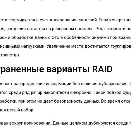
сти формируется с счет копирования сведений. Если конкретны
оя, сведения остается на резервном носителе. Рост скорости 
иси и обработке данных. Это в особенности значимо при взаи
нсивными нагрузками. Увеличение места достигается группиро
транство.
траненные варианты RAID
меняет распределение информации без наличия дублирования. 
ется среди ряд pin up накопителей синхронно. Такой подход с
аботки, при этом не дает безопасность данных. Во время отка
тся целый набор.
ован вокруг копировании. Данные целиком дублируются среди 