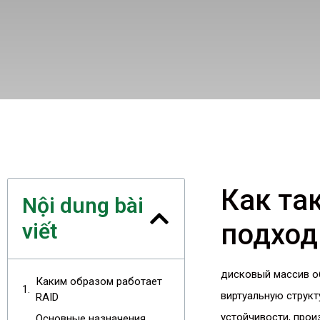
Как та
Nội dung bài
подход
viết
дисковый массив о
Каким образом работает
виртуальную структ
RAID
устойчивости, прои
Основные назначения