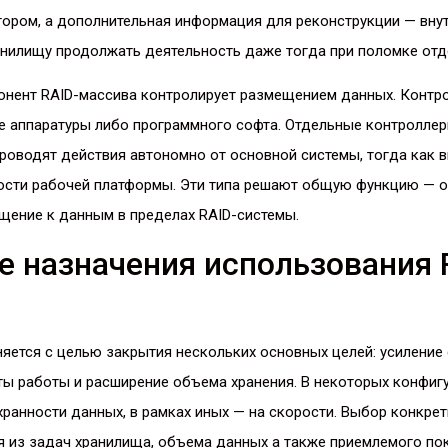
тором, а дополнительная информация для реконструкции — вну
анилищу продолжать деятельность даже тогда при поломке отд
нент RAID-массива контролирует размещением данных. Контр
не аппаратуры либо программного софта. Отдельные контролле
проводят действия автономно от основной системы, тогда как 
сти рабочей платформы. Эти типа решают общую функцию — 
щение к данным в пределах RAID-системы.
 назначения использования 
яется с целью закрытия нескольких основных целей: усиление 
ы работы и расширение объема хранения. В некоторых конфиг
хранности данных, в рамках иных — на скорости. Выбор конкрет
 из задач хранилища, объема данных а также приемлемого пок