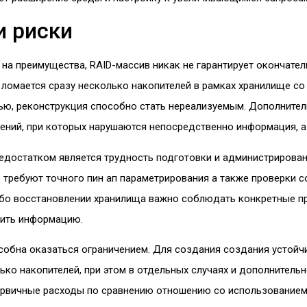
и риски
на преимущества, RAID-массив никак не гарантирует окончате
ломается сразу несколько накопителей в рамках хранилище со
ью, реконструкция способно стать нереализуемым. Дополнител
ний, при которых нарушаются непосредственно информация, а 
едостатком является трудность подготовки и администрирован
требуют точного пин ап параметрирования а также проверки с
ибо восстановлении хранилища важно соблюдать конкретные п
тить информацию.
собна оказаться ограничением. Для создания создания устойч
ко накопителей, при этом в отдельных случаях и дополнительн
ервичные расходы по сравнению отношению со использованием 