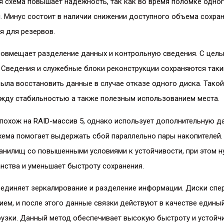
я схема повышает надежность, так как во время поломке одно
. Минус состоит в наличии снижении доступного объема сохран
я для резервов.
 совмещает разделение данных и контрольную сведения. С цел
 Сведения и служебные блоки реконструкции сохраняются таки
ыла восстановить данные в случае отказе одного диска. Такой
ежду стабильностью а также полезным использованием места.
 похож на RAID-массив 5, однако использует дополнительную 
хема помогает выдержать сбой параллельно пары накопителей.
анилищ со повышенными условиями к устойчивости, при этом н
нства и уменьшает быстроту сохранения.
единяет зеркалирование и разделение информации. Диски спер
ием, и после этого данные связки действуют в качестве едины
узки. Данный метод обеспечивает высокую быстроту и устойчи