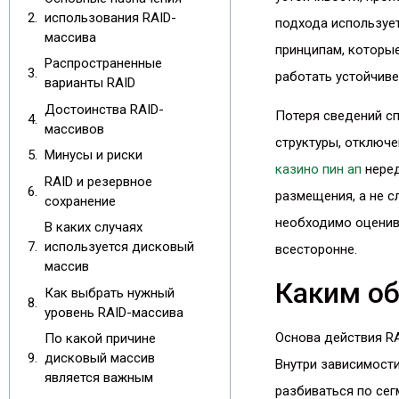
использования RAID-
подхода используе
массива
принципам, которые
Распространенные
работать устойчиве
варианты RAID
Достоинства RAID-
Потеря сведений сп
массивов
структуры, отключе
Минусы и риски
казино пин ап
неред
RAID и резервное
размещения, а не с
сохранение
необходимо оценив
В каких случаях
используется дисковый
всесторонне.
массив
Каким об
Как выбрать нужный
уровень RAID-массива
Основа действия R
По какой причине
дисковый массив
Внутри зависимост
является важным
разбиваться по сег