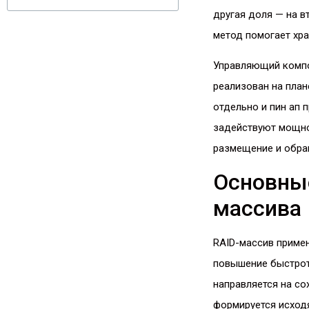
другая доля — на в
метод помогает хр
Управляющий компо
реализован на пла
отдельно и пин ап 
задействуют мощно
размещение и обра
Основные
массива
RAID-массив примен
повышение быстрот
направляется на со
формируется исходя