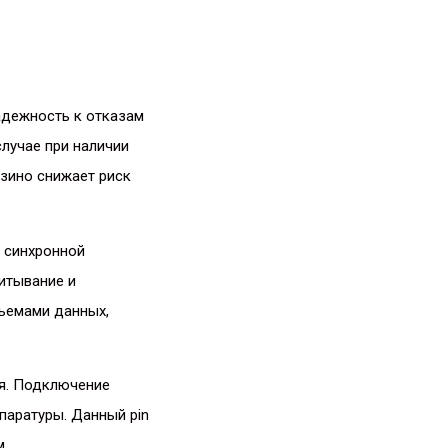
адежность к отказам
лучае при наличии
азино снижает риск
 синхронной
итывание и
ъемами данных,
ия. Подключение
паратуры. Данный pin
м.