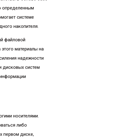
о определенным
омогает системе
дного накопителя.
ий файловой
 этого материалы на
усиления надежности
ии дисковых систем
 информации
огими носителями.
оваться либо
х первом диске,