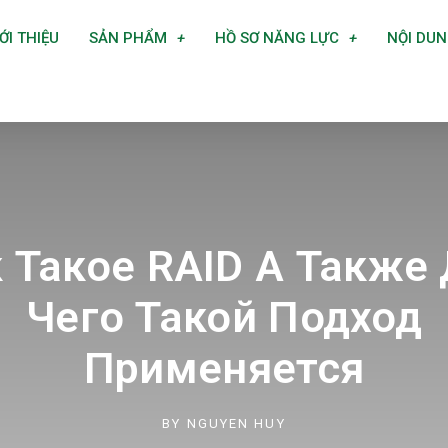
ỚI THIỆU
SẢN PHẨM
HỒ SƠ NĂNG LỰC
NỘI DU
 Такое RAID А Также
Чего Такой Подход
Применяется
BY
NGUYEN HUY