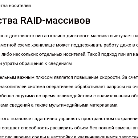
тва носителей.
тва RAID-массивов
ных достоинств пин ап казино дискового массива выступает н
амотной схеме хранилище может поддерживать работу даже в с
 либо нескольких отдельных носителей. Такой подход пин ап к
и утраты обращения к сведениям.
ельным важным плюсом является повышение скорости. За счет
накопителей система оперативнее обрабатывает запросы на сч
собенно ощутимо во время взаимодействии с значительными об
щами сведений а также мультимедийными материалами.
 того позволяет адаптивно управлять пространством сохранен
й создает способность расширить объем без полной замены ап
ет расширение среды и настройку к увеличивающимся запроса