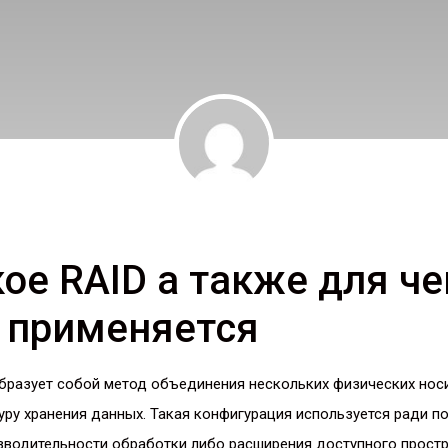
кое RAID а также для че
 применяется
бразует собой метод объединения нескольких физических нос
уру хранения данных. Такая конфигурация используется ради 
зводительности обработки либо расширения доступного простр