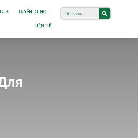
NG
TUYỂN DỤNG
LIÊN HỆ
 Для