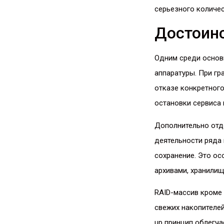
серьезного количес
Достоинс
Одним среди основ
аппаратуры. При гр
отказе конкретного
остановки сервиса 
Дополнительно отд
деятельности ряда 
сохранение. Это о
архивами, хранили
RAID-массив кроме
свежих накопителе
up принцип облегча