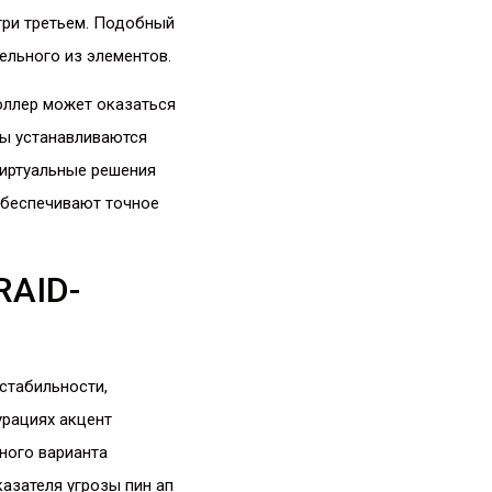
три третьем. Подобный
ельного из элементов.
оллер может оказаться
ры устанавливаются
виртуальные решения
обеспечивают точное
RAID-
стабильности,
урациях акцент
ного варианта
азателя угрозы пин ап