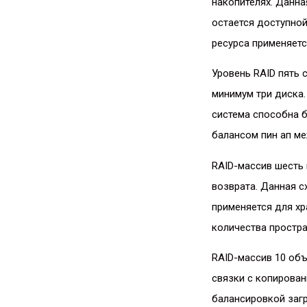
накопителях. Данна
остается доступной
ресурса применяетс
Уровень RAID пять
минимум три диска.
система способна б
балансом пин ап м
RAID-массив шесть
возврата. Данная с
применяется для хр
количества простра
RAID-массив 10 объ
связки с копирован
балансировкой загр