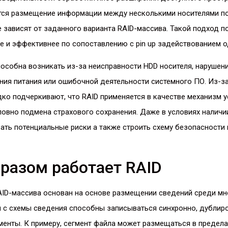
тся размещение информации между несколькими носителями п
 зависят от заданного варианта RAID-массива. Такой подход п
е и эффективнее по сопоставлению с pin up задействованием о
особна возникать из-за неисправности HDD носителя, нарушен
ния питания или ошибочной деятельности системного ПО. Из-за
ко подчеркивают, что RAID применяется в качестве механизм 
ловно подмена страхового сохранения. Даже в условиях налич
ать потенциальные риски а также строить схему безопасности
разом работает RAID
AID-массива основан на основе размещении сведений среди мн
и с схемы сведения способны записываться синхронно, дублир
менты. К примеру, сегмент файла может размещаться в предела