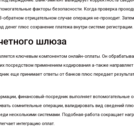
помогательные факторы безопасности. Когда проверка проходи
В-обратном отрицательном случае операция не-проходит. Зате
д денег плюс сохранение платежа внутри системе регистрации.
четного шлюза
ляется ключевым компонентом онлайн-оплаты. Он обрабатыва
их посредством применением кодирования а-также направляет 
ик еще принимает ответы от банков плюс передает результат 
рмации, финансовый-посредник выполняет вспомогательные оп
ивать сомнительные операции, валидировать вид сведений плю
реди несколькими системами. Подобная-работа сокращает нагр
егчает интеграцию оплат.