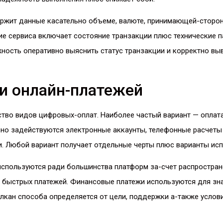
ржит данные касательно объеме, валюте, принимающей-сторо
ие сервиса включает состояние транзакции плюс технические 
ость оперативно выяснить статус транзакции и корректно выв
и онлайн-платежей
тво видов цифровых-оплат. Наиболее частый вариант — оплата
ьно задействуются электронные аккаунты, телефонные расчеты
. Любой вариант получает отдельные черты плюс варианты исп
используются ради большинства платформ за-счет распростран
я быстрых платежей. Финансовые платежи используются для зн
лкан способа определяется от цели, поддержки а-также услов