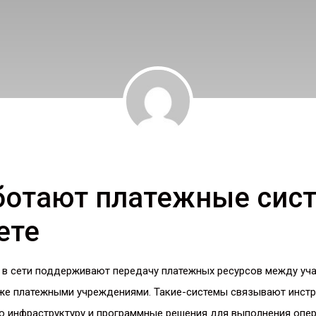
ботают платежные сис
ете
 в сети поддерживают передачу платежных ресурсов между уча
же платежными учреждениями. Такие-системы связывают инст
ю инфраструктуру и программные решения для выполнения опе