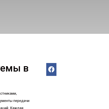
темы в
стниками,
рументы передачи
раций. Каждая