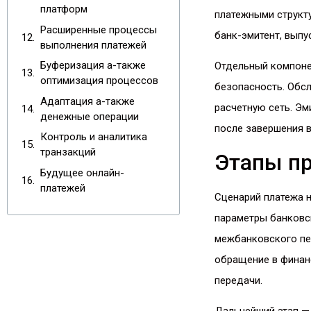
платформ
платежными структ
Расширенные процессы
банк-эмитент, выпу
выполнения платежей
Буферизация а-также
Отдельный компоне
оптимизация процессов
безопасность. Обс
Адаптация а-также
расчетную сеть. Эм
денежные операции
после завершения в
Контроль и аналитика
транзакций
Этапы пр
Будущее онлайн-
платежей
Сценарий платежа 
параметры банковск
межбанковского пе
обращение в финан
передачи.
Дальнейший этап — 