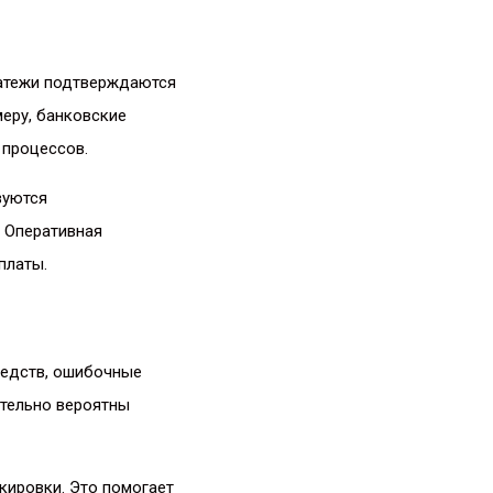
латежи подтверждаются
меру, банковские
 процессов.
вуются
 Оперативная
платы.
редств, ошибочные
ительно вероятны
кировки. Это помогает