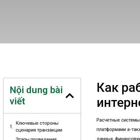
Как ра
Nội dung bài
интерн
viết
Расчетные системы
Ключевые стороны
платформами а-так
сценария транзакции
данных, финансову
Этапы проведения