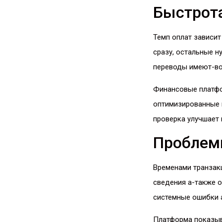
Быстрот
Темп оплат зависит
сразу, остальные н
переводы имеют-во
Финансовые платфо
оптимизированные 
проверка улучшает 
Проблем
Временами транзак
сведения а-также 
системные ошибки а
Платформа показыв