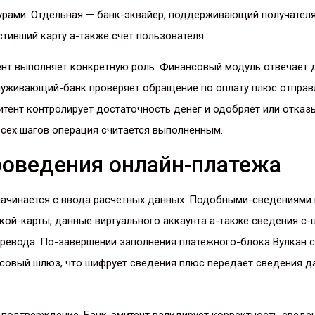
урами. Отдельная — банк-эквайер, поддерживающий получателя
стивший карту а-также счет пользователя.
нт выполняет конкретную роль. Финансовый модуль отвечает д
луживающий-банк проверяет обращение по оплату плюс отправ
итент контролирует достаточность денег и одобряет или отка
сех шагов операция считается выполненным.
оведения онлайн-платежа
начинается с ввода расчетных данных. Подобными-сведениями 
ой-карты, данные виртуального аккаунта а-также сведения с
ревода. По-завершении заполнения платежного-блока Вулкан с
совый шлюз, что шифрует сведения плюс передает сведения д
подтверждение. Банк-эмитент валидирует корректность сведен