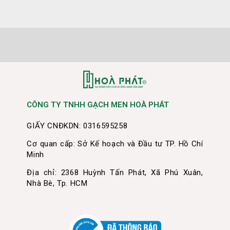
CÔNG TY TNHH GẠCH MEN HOÀ PHÁT
GIẤY CNĐKDN: 0316595258
Cơ quan cấp: Sở Kế hoạch và Đầu tư TP. Hồ Chí
Minh
Địa chỉ: 2368 Huỳnh Tấn Phát, Xã Phú Xuân,
Nhà Bè, Tp. HCM