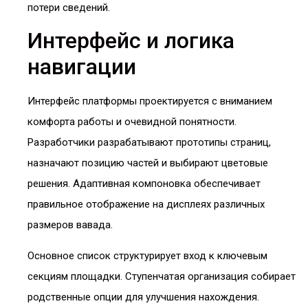
потери сведений.
Интерфейс и логика
навигации
Интерфейс платформы проектируется с вниманием
комфорта работы и очевидной понятности.
Разработчики разрабатывают прототипы страниц,
назначают позицию частей и выбирают цветовые
решения. Адаптивная компоновка обеспечивает
правильное отображение на дисплеях различных
размеров вавада.
Основное список структурирует вход к ключевым
секциям площадки. Ступенчатая организация собирает
родственные опции для улучшения нахождения.