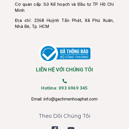
Cơ quan cấp: Sở Kế hoạch và Đầu tư TP. Hồ Chí
Minh
Địa chỉ: 2368 Huỳnh Tấn Phát, Xã Phú Xuân,
Nhà Bè, Tp. HCM
LIÊN HỆ VỚI CHÚNG TÔI
Hotline: 093 6969 345
Email:
info@gachmenhoaphat.com
Theo Dõi Chúng Tôi