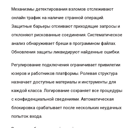
Механизмы детектирования взломов отслеживают
онлайн трафик на наличие странной операций.
Защитные барьеры отсеивают приходящие запросы и
отклоняют рискованные соединения. Систематическое
анализ обнаруживает бреши в программном файлах.
Обновления защиты ликвидируют найденные ошибки.
Регулирование подключения ограничивает привилегии
юзеров и работников платформы. Ролевая структура
назначает доступные материалы и инструменты для
каждой класса. Логирование сохраняет все процедуры
с конфиденциальной сведениями. Автоматическая
блокировка срабатывает после нескольких неудачных
попыток входа.