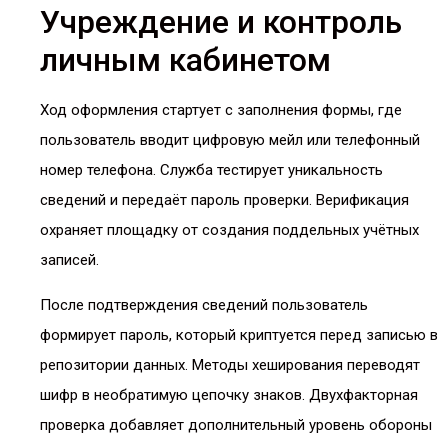
Учреждение и контроль
личным кабинетом
Ход оформления стартует с заполнения формы, где
пользователь вводит цифровую мейл или телефонный
номер телефона. Служба тестирует уникальность
сведений и передаёт пароль проверки. Верификация
охраняет площадку от создания поддельных учётных
записей.
После подтверждения сведений пользователь
формирует пароль, который криптуется перед записью в
репозитории данных. Методы хеширования переводят
шифр в необратимую цепочку знаков. Двухфакторная
проверка добавляет дополнительный уровень обороны