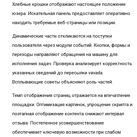
Хлебные крошки отображают настоящее положение
юзера. Искательная панель предоставляет оперативно
находить требуемые веб-страницы или позиции.
Динамические части откликаются на поступки
пользователя через модули событий. Кнопки, формы и
переходы направляют обращения на машину для
исполнения задач. Проверка анализирует корректность
указанных сведений до пересылки vavada.
Всплывающие советы объясняют роль частей.
Темп отображения страниц отражается на впечатление
площадки. Оптимизация картинок, упрощение скрипта и
поэтапная отображение контента снижают интервал
отзыва. Постепенное усовершенствование
обеспечивает ключевую возможности при слабом