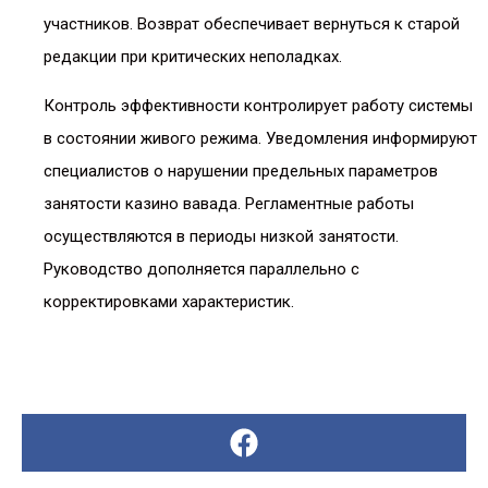
участников. Возврат обеспечивает вернуться к старой
редакции при критических неполадках.
Контроль эффективности контролирует работу системы
в состоянии живого режима. Уведомления информируют
специалистов о нарушении предельных параметров
занятости казино вавада. Регламентные работы
осуществляются в периоды низкой занятости.
Руководство дополняется параллельно с
корректировками характеристик.