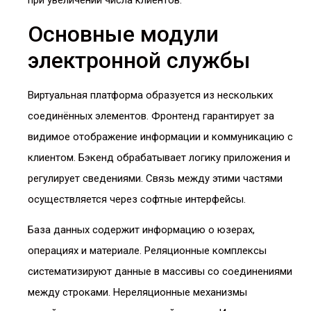
при увеличении числа клиентов.
Основные модули
электронной службы
Виртуальная платформа образуется из нескольких
соединённых элементов. Фронтенд гарантирует за
видимое отображение информации и коммуникацию с
клиентом. Бэкенд обрабатывает логику приложения и
регулирует сведениями. Связь между этими частями
осуществляется через софтные интерфейсы.
База данных содержит информацию о юзерах,
операциях и материале. Реляционные комплексы
систематизируют данные в массивы со соединениями
между строками. Нереляционные механизмы