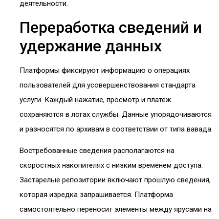
деятельности.
Переработка сведений и
удержание данных
Платформы фиксируют информацию о операциях
пользователей для усовершенствования стандарта
услуги. Каждый нажатие, просмотр и платёж
сохраняются в логах службы. Данные упорядочиваются
и разносятся по архивам в соответствии от типа вавада.
Востребованные сведения располагаются на
скоростных накопителях с низким временем доступа.
Застарелые репозитории включают прошлую сведения,
которая изредка запрашивается. Платформа
самостоятельно переносит элементы между ярусами на