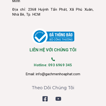
Minh
Địa chỉ: 2368 Huỳnh Tấn Phát, Xã Phú Xuân,
Nhà Bè, Tp. HCM
LIÊN HỆ VỚI CHÚNG TÔI
Hotline: 093 6969 345
Email:
info@gachmenhoaphat.com
Theo Dõi Chúng Tôi