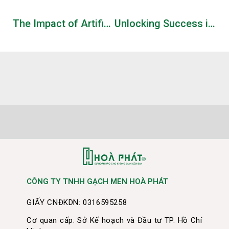
The Impact of Artificial Intelligence on Casino Operations
Unlocking Success in Online Slot Gaming: A Deep Dive into Player Strategies and Game Design
CÔNG TY TNHH GẠCH MEN HOÀ PHÁT
GIẤY CNĐKDN: 0316595258
Cơ quan cấp: Sở Kế hoạch và Đầu tư TP. Hồ Chí