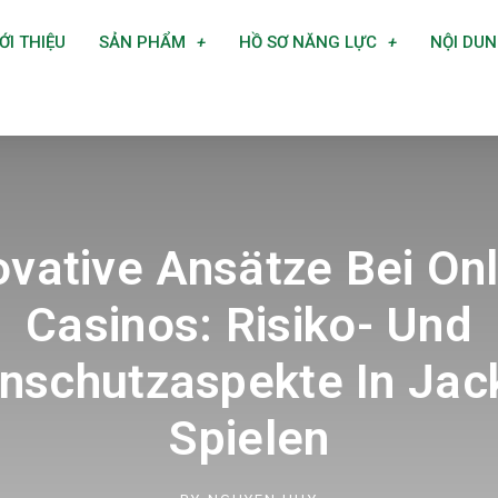
ỚI THIỆU
SẢN PHẨM
HỒ SƠ NĂNG LỰC
NỘI DU
ovative Ansätze Bei Onl
Casinos: Risiko- Und
nschutzaspekte In Jac
Spielen