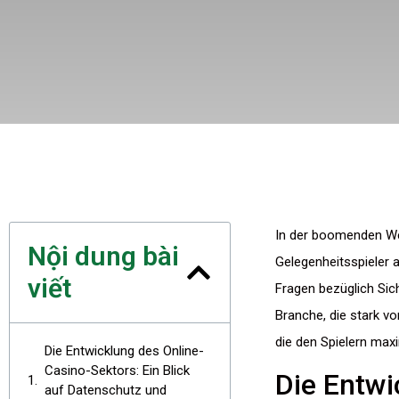
In der boomenden Wel
Nội dung bài
Gelegenheitsspieler 
viết
Fragen bezüglich Sic
Branche, die stark vo
die den Spielern max
Die Entwicklung des Online-
Casino-Sektors: Ein Blick
Die Entwi
auf Datenschutz und