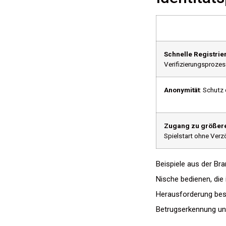
Schnelle Registrie
Verifizierungsprozes
Anonymität
: Schutz 
Zugang zu größer
Spielstart ohne Ver
Beispiele aus der Bra
Nische bedienen, die 
Herausforderung best
Betrugserkennung und