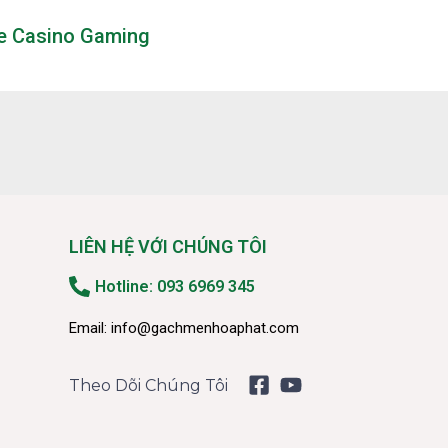
ve Casino Gaming
LIÊN HỆ VỚI CHÚNG TÔI
Hotline: 093 6969 345
Email:
info@gachmenhoaphat.com
Theo Dõi Chúng Tôi