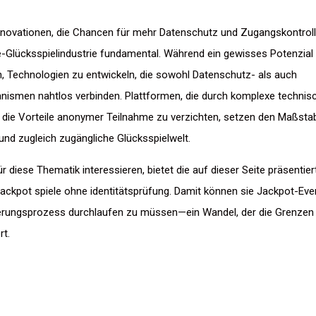
Innovationen, die Chancen für mehr Datenschutz und Zugangskontroll
-Glücksspielindustrie fundamental. Während ein gewisses Potenzial 
in, Technologien zu entwickeln, die sowohl Datenschutz- als auch
ismen nahtlos verbinden. Plattformen, die durch komplexe technis
 die Vorteile anonymer Teilnahme zu verzichten, setzen den Maßstab
und zugleich zugängliche Glücksspielwelt.
für diese Thematik interessieren, bietet die auf dieser Seite präsentie
 jackpot spiele ohne identitätsprüfung. Damit können sie Jackpot-Eve
izierungsprozess durchlaufen zu müssen—ein Wandel, der die Grenze
rt.