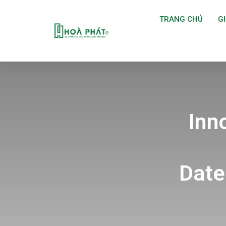
TRANG CHỦ
GI
Inn
Date