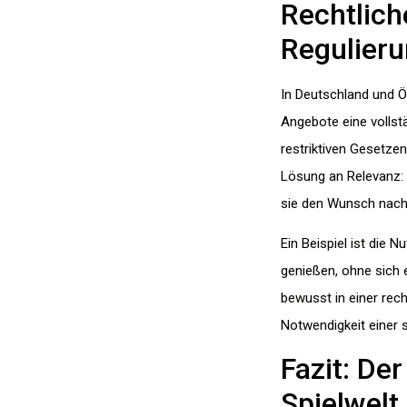
Rechtlich
Regulier
In Deutschland und Ös
Angebote eine vollstä
restriktiven Gesetze
Lösung an Relevanz: 
sie den Wunsch nach 
Ein Beispiel ist die 
genießen, ohne sich e
bewusst in einer rec
Notwendigkeit einer s
Fazit: De
Spielwelt