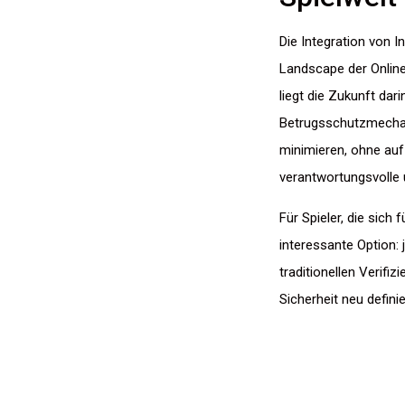
Die Integration von 
Landscape der Online
liegt die Zukunft dar
Betrugsschutzmechan
minimieren, ohne auf
verantwortungsvolle 
Für Spieler, die sich 
interessante Option:
traditionellen Verif
Sicherheit neu definie