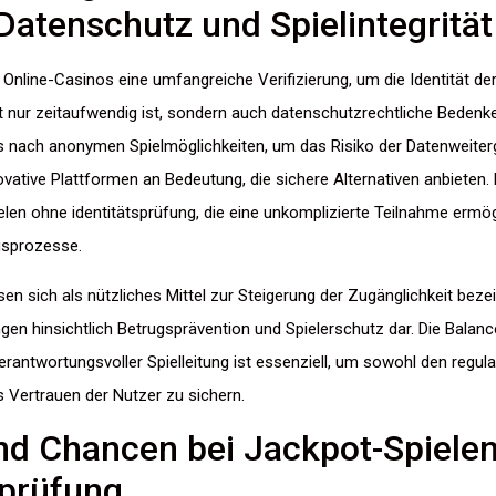
 Datenschutz und Spielintegrität
n Online-Casinos eine umfangreiche Verifizierung, um die Identität d
t nur zeitaufwendig ist, sondern auch datenschutzrechtliche Bedenken
 nach anonymen Spielmöglichkeiten, um das Risiko der Datenweiter
ovative Plattformen an Bedeutung, die sichere Alternativen anbieten.
elen ohne identitätsprüfung, die eine unkomplizierte Teilnahme ermö
ngsprozesse.
n sich als nützliches Mittel zur Steigerung der Zugänglichkeit beze
en hinsichtlich Betrugsprävention und Spielerschutz dar. Die Balan
rantwortungsvoller Spielleitung ist essenziell, um sowohl den regu
 Vertrauen der Nutzer zu sichern.
nd Chancen bei Jackpot-Spiele
sprüfung