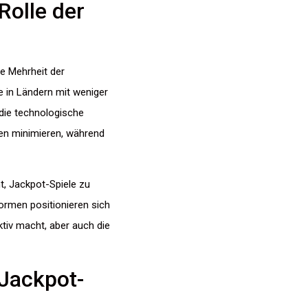
olle der
de Mehrheit der
e in Ländern mit weniger
 die technologische
en minimieren, während
ht, Jackpot-Spiele zu
formen positionieren sich
tiv macht, aber auch die
 Jackpot-