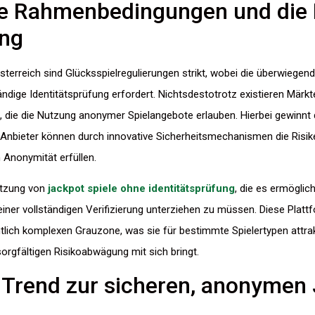
e Rahmenbedingungen und die R
ung
terreich sind Glücksspielregulierungen strikt, wobei die überwiegen
ndige Identitätsprüfung erfordert. Nichtsdestotrotz existieren Märkt
n, die die Nutzung anonymer Spielangebote erlauben. Hierbei gewinnt
Anbieter können durch innovative Sicherheitsmechanismen die Risik
Anonymität erfüllen.
Nutzung von
jackpot spiele ohne identitätsprüfung
, die es ermöglic
iner vollständigen Verifizierung unterziehen zu müssen. Diese Platt
htlich komplexen Grauzone, was sie für bestimmte Spielertypen attrak
orgfältigen Risikoabwägung mit sich bringt.
r Trend zur sicheren, anonymen