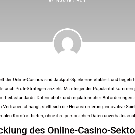
BY
NGUYEN HUY
t der Online-Casinos sind Jackpot-Spiele eine etabliert und begehrt
als auch Profi-Strategen anzieht. Mit steigender Popularität komme
herheitsstandards, Datenschutz und regulatorischer Anforderungen a
n Vertrauen abhängt, stellt sich die Herausforderung, innovative Spie
imalen Komfort bieten, ohne ihre persönlichen Daten unverhältnismäßi
cklung des Online-Casino-Sektor