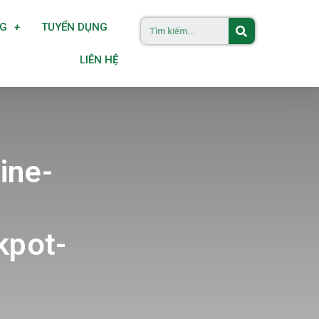
NG
TUYỂN DỤNG
LIÊN HỆ
ine-
kpot-