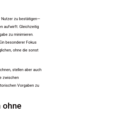
er Nutzer zu bestätigen—
 aufwirft. Gleichzeitig
gabe zu minimieren.
 Ein besonderer Fokus
glichen, ohne die sonst
ichnen, stellen aber auch
ce zwischen
latorischen Vorgaben zu
n ohne