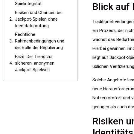
Spielintegrität
Blick auf
Risiken und Chancen bei
Jackpot-Spielen ohne
Traditionell verlange
Identitätsprüfung
ein Prozess, der nich
Rechtliche
wächst das Bedürfnis
Rahmenbedingungen und
die Rolle der Regulierung
Hierbei gewinnen inn
Fazit: Der Trend zur
liegt auf Jackpot-Spi
sicheren, anonymen
üblichen Verifizieru
Jackpot-Spielwelt
Solche Angebote lasse
neue Herausforderung
Nutzerkomfort und ve
genügen als auch das
Risiken u
Identität