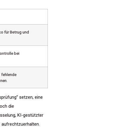
ko für Betrug und
ontrolle bei
l. fehlende
onen.
sprüfung” setzen, eine
Doch die
sselung, KI-gestützter
 aufrechtzuerhalten.